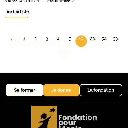
rentrée 2022 : une croissance affirmée !…
Lire l'article
←
1
2
3
4
5
10
20
50
93
→
Se former
Je donne
La fondation