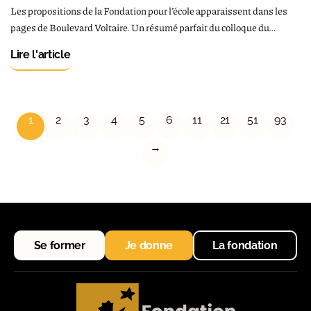
Les propositions de la Fondation pour l’école apparaissent dans les
pages de Boulevard Voltaire. Un résumé parfait du colloque du…
Lire l'article
1
2
3
4
5
6
11
21
51
93
→
Se former
Je donne
La fondation