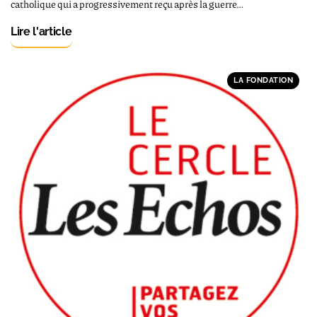
catholique qui a progressivement reçu après la guerre…
Lire l'article
LA FONDATION