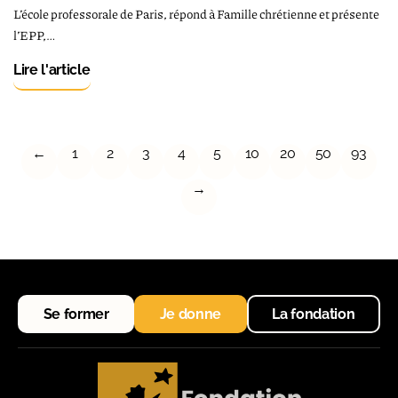
L’école professorale de Paris, répond à Famille chrétienne et présente
l’EPP,…
Lire l'article
←
1
2
3
4
5
10
20
50
93
→
Se former
Je donne
La fondation