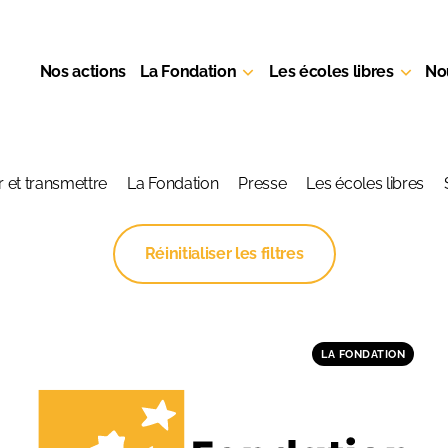
Nos actions
La Fondation
Les écoles libres
No
ute l'actualité de la Fondation
 et transmettre
La Fondation
Presse
Les écoles libres
Réinitialiser les filtres
LA FONDATION