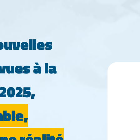
ouvelles
vues à la
 2025,
ble,
ne réalité