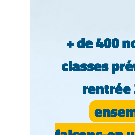
+ de 400 n
classes pré
rentrée
ensem
faisons-en u