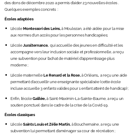
des dons de décembre 2020 a permis d’aider 23 nouvelles écoles
.
Quelques exemples concrets :
Écoles adaptées
L’école
Montessori des Leins
,
à Moulezan, a été aidée pour la mise
aux normes d’un accès pour les personnes handicapées;
L’école
Juralternance
,
qui accueille des jeunes en difficulté et les
accompagne
vers leur inclusion sociale et professionnelle, a reçu
une subvention pour l’achat de matériel d’apprentissage plus
moderne ;
L’école maternelle
Le Renard et la Rose
,
à Orléans
,
a
reçu une aide
permettant d’accueillir une enseignante spécialisée (cette école
incluse accueille 3 enfants valides pour 1 enfant atteint de handicap) ;
Enfin, l’école
Galilée,
à Saint-Maximin-La-Sainte-Baume, a reçu un
soutien ponctuel dans le cadre de la crise de la Covid-19.
Écoles classiques
L’école
Saints Louis et Zélie Martin,
à Bouchemaine, a reçu une
subvention lui permettant d’aménager sa cour de récréation ;