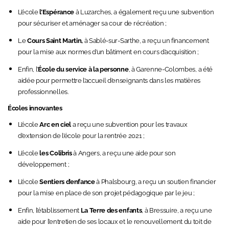
L’école
l’Espérance
à Luzarches, a également reçu une subvention
pour sécuriser et aménager sa cour de récréation ;
Le
Cours Saint Martin
,
à Sablé-sur-Sarthe, a reçu un financement
pour la mise aux normes d’un bâtiment en cours d’acquisition ;
Enfin, l’
École
du service à la personne
, à Garenne-Colombes, a été
aidée pour permettre l’accueil d’enseignants dans les matières
professionnelles.
Écoles innovantes
L’école
Arc en ciel
a reçu une subvention pour les travaux
d’extension de l’école pour la rentrée 2021 ;
L’école
les Colibris
à Angers, a reçu une aide pour son
développement ;
L’école
Sentiers d’enfance
à Phalsbourg, a reçu un soutien financier
pour la mise en place de son projet pédagogique par le jeu ;
Enfin, l’établissement
La Terre des enfants
, à Bressuire, a reçu une
aide pour l’entretien de ses locaux et le renouvellement du toit de