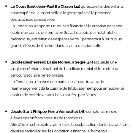
Le Cours Saint-Jean-Paul II à Clisson (44)
qui accueille des enfants
handicapés de la maternelle à la 3ème grâce à la présence
d’éducatrices spécialisées.
La Fondation a apporté un soutien financier à la création par cette
école d’un centre de formation (travail du bois, du métal, atelier
mécanique, entretien des espaces verts…) permettant à leurs plus
grands élèves de s’insérer dans la vie professionnelle.
.
L’école Bienheureux Basile Moreau à Segré (49)
accueille une
vingtaine d’enfants souffrant de handicap mental et leur offre un
parcours scolaire personnalisé.
La Fondation a financé une partie des futurs travaux de
réaménagement de la cuisine de l’établissement pour améliorer le
confort de ces élèves aux besoins très spécifiques.
.
L’école Saint Philippe Néri à Vernouillet (78)
compte parmi ses
élèves des enfants porteurs de trisomie 21.
Afin d’aider cette école à permettre la scolarisation d’enfants souffrant
d’autres particularités, la Fondation a financé la formation