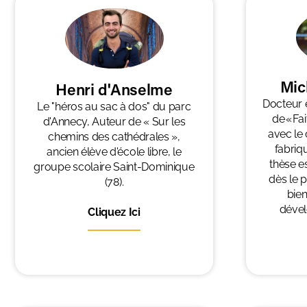
Mic
Henri d'Anselme
Docteur 
Le "héros au sac à dos" du parc
de « Fai
d'Annecy, Auteur de « Sur les
avec le c
chemins des cathédrales »,
fabriqu
ancien élève d'école libre, le
thèse es
groupe scolaire Saint-Dominique
dès le 
(78).
bien
dével
Cliquez Ici