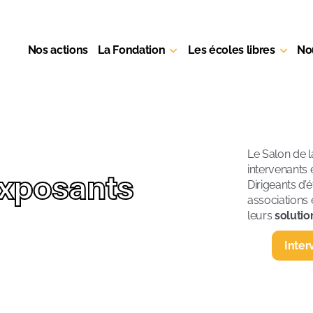
Nos actions
La Fondation
Les écoles libres
No
Le Salon de l
intervenants
xposants
Dirigeants d’
associations 
leurs
solutio
Inter