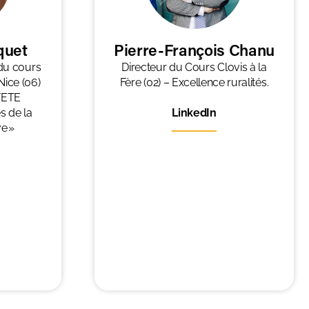
quet
Pierre-François Chanu
 du cours
Directeur du Cours Clovis à la
Nice (06)
Fère (02) – Excellence ruralités.
 FETE
s de la
LinkedIn
ve »