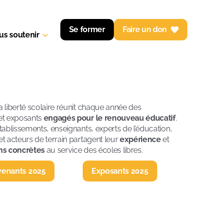
Se former
Faire un don
us soutenir
a liberté scolaire réunit chaque année des
 et exposants
engagés pour le renouveau éducatif
.
établissements, enseignants, experts de l’éducation,
et acteurs de terrain partagent leur
expérience
et
ns concrètes
au service des écoles libres.
venants 2025
Exposants 2025