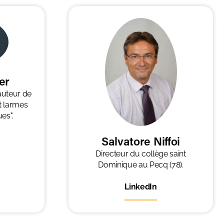
er
 auteur de
t larmes
es".
Salvatore Niffoi
Directeur du collège saint
Dominique au Pecq (78).
LinkedIn