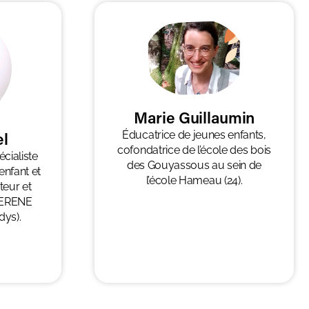
Marie Guillaumin
el
Éducatrice de jeunes enfants,
cofondatrice de l’école des bois
cialiste
des Gouyassous au sein de
nfant et
l’école Hameau (24).
teur et
CERENE
dys).