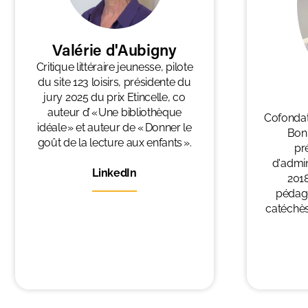
Valérie d'Aubigny
Critique littéraire jeunesse, pilote
du site 123 loisirs, présidente du
jury 2025 du prix Etincelle, co
auteur d’ « Une bibliothèque
Cofondatr
idéale » et auteur de « Donner le
Bon 
goût de la lecture aux enfants ».
pr
d'admin
LinkedIn
2018
pédago
catéchès