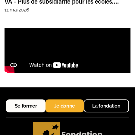
VA – Plus de subsidiarité pour les écoles.…
11 mai 2026
Se former
Je donne
La fondation