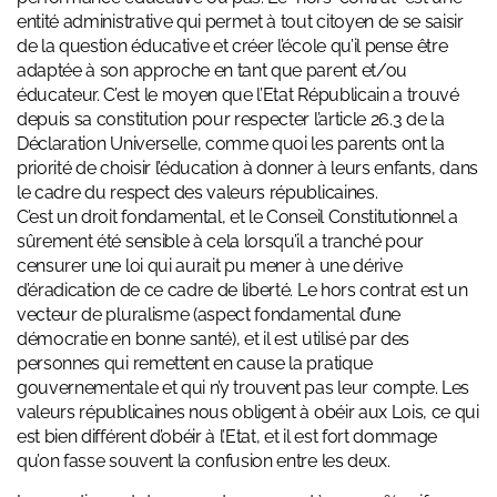
entité administrative qui permet à tout citoyen de se saisir
de la question éducative et créer l’école qu’il pense être
adaptée à son approche en tant que parent et/ou
éducateur. C’est le moyen que l’Etat Républicain a trouvé
depuis sa constitution pour respecter l’article 26.3 de la
Déclaration Universelle, comme quoi les parents ont la
priorité de choisir l’éducation à donner à leurs enfants, dans
le cadre du respect des valeurs républicaines.
C’est un droit fondamental, et le Conseil Constitutionnel a
sûrement été sensible à cela lorsqu’il a tranché pour
censurer une loi qui aurait pu mener à une dérive
d’éradication de ce cadre de liberté. Le hors contrat est un
vecteur de pluralisme (aspect fondamental d’une
démocratie en bonne santé), et il est utilisé par des
personnes qui remettent en cause la pratique
gouvernementale et qui n’y trouvent pas leur compte. Les
valeurs républicaines nous obligent à obéir aux Lois, ce qui
est bien différent d’obéir à l’Etat, et il est fort dommage
qu’on fasse souvent la confusion entre les deux.