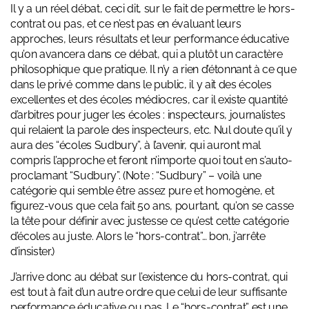
Il y a un réel débat, ceci dit, sur le fait de permettre le hors-
contrat ou pas, et ce n’est pas en évaluant leurs
approches, leurs résultats et leur performance éducative
qu’on avancera dans ce débat, qui a plutôt un caractère
philosophique que pratique. Il n’y a rien d’étonnant à ce que
dans le privé comme dans le public, il y ait des écoles
excellentes et des écoles médiocres, car il existe quantité
d’arbitres pour juger les écoles : inspecteurs, journalistes
qui relaient la parole des inspecteurs, etc. Nul doute qu’il y
aura des “écoles Sudbury”, à l’avenir, qui auront mal
compris l’approche et feront n’importe quoi tout en s’auto-
proclamant “Sudbury”. (Note : “Sudbury” – voilà une
catégorie qui semble être assez pure et homogène, et
figurez-vous que cela fait 50 ans, pourtant, qu’on se casse
la tête pour définir avec justesse ce qu’est cette catégorie
d’écoles au juste. Alors le “hors-contrat”… bon, j’arrête
d’insister.)
J’arrive donc au débat sur l’existence du hors-contrat, qui
est tout à fait d’un autre ordre que celui de leur suffisante
performance éducative ou pas. Le “hors-contrat” est une