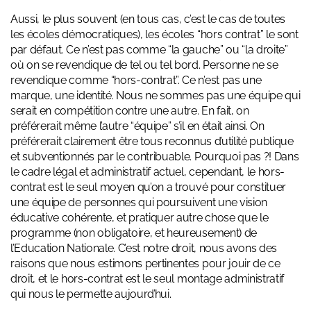
Aussi, le plus souvent (en tous cas, c’est le cas de toutes
les écoles démocratiques), les écoles “hors contrat” le sont
par défaut. Ce n’est pas comme “la gauche” ou “la droite”
où on se revendique de tel ou tel bord. Personne ne se
revendique comme “hors-contrat”. Ce n’est pas une
marque, une identité. Nous ne sommes pas une équipe qui
serait en compétition contre une autre. En fait, on
préférerait même l’autre “équipe” s’il en était ainsi. On
préférerait clairement être tous reconnus d’utilité publique
et subventionnés par le contribuable. Pourquoi pas ?! Dans
le cadre légal et administratif actuel, cependant, le hors-
contrat est le seul moyen qu’on a trouvé pour constituer
une équipe de personnes qui poursuivent une vision
éducative cohérente, et pratiquer autre chose que le
programme (non obligatoire, et heureusement) de
l’Education Nationale. C’est notre droit, nous avons des
raisons que nous estimons pertinentes pour jouir de ce
droit, et le hors-contrat est le seul montage administratif
qui nous le permette aujourd’hui.