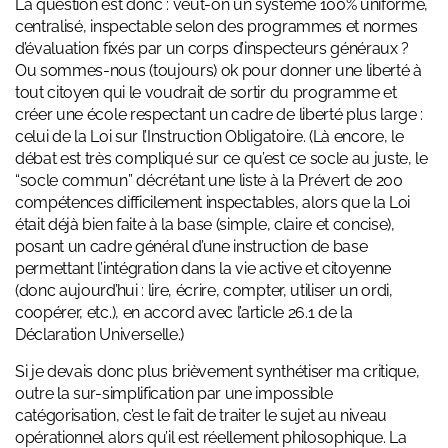
La question est donc : veut-on un système 100% uniforme,
centralisé, inspectable selon des programmes et normes
d’évaluation fixés par un corps d’inspecteurs généraux ?
Ou sommes-nous (toujours) ok pour donner une liberté à
tout citoyen qui le voudrait de sortir du programme et
créer une école respectant un cadre de liberté plus large :
celui de la Loi sur l’Instruction Obligatoire. (Là encore, le
débat est très compliqué sur ce qu’est ce socle au juste, le
“socle commun” décrétant une liste à la Prévert de 200
compétences difficilement inspectables, alors que la Loi
était déjà bien faite à la base (simple, claire et concise),
posant un cadre général d’une instruction de base
permettant l’intégration dans la vie active et citoyenne
(donc aujourd’hui : lire, écrire, compter, utiliser un ordi,
coopérer, etc.), en accord avec l’article 26.1 de la
Déclaration Universelle.)
Si je devais donc plus brièvement synthétiser ma critique,
outre la sur-simplification par une impossible
catégorisation, c’est le fait de traiter le sujet au niveau
opérationnel alors qu’il est réellement philosophique. La