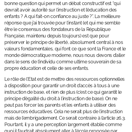
bonne question qui permet un débat constructif est “qui
devrait avoir autorité sur l’instruction et l’éducation des
enfants ? A qui fait-on confiance au juste ?”. La meilleure
réponse que j’ai trouvée pour l’instant (et qui me semble
être le consensus des fondateurs de la République
Française, maintenu depuis toujours) est que pour
préserver le principe de liberté, absolument central à nos
valeurs fondamentales, qui font ce que sont la France et le
monde démocratique moderne, nous nous devons d’aller
dans le sens de l’individu comme ultime souverain de sa
propre éducation et celle de ses enfants.
Le rôle de l’Etat est de mettre des ressources optionnelles
à disposition pour garantir un droit d’accès à tous à une
instruction de base, et rien de plus (c’est ce qui garantit le
principe d’égalité du droit à l’instruction de base). On ne
peut pas forcer les parents et les enfants à utiliser des
ressources éducatives. Cela ne serait plus de l’instruction
mais de l’embrigadement. Ce serait contraire à l’article 26.3.
Pourtant, il y a une perception largement établie comme
quoi il faudrait absolument aller à l’école proposée par