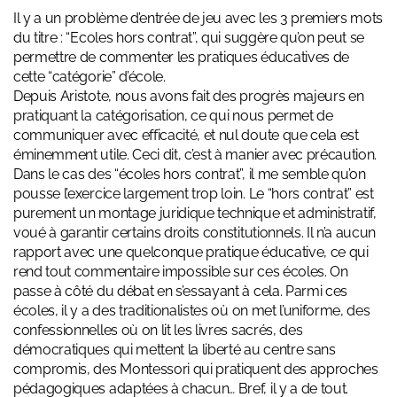
Il y a un problème d’entrée de jeu avec les 3 premiers mots
du titre : “Ecoles hors contrat”, qui suggère qu’on peut se
permettre de commenter les pratiques éducatives de
cette “catégorie” d’école.
Depuis Aristote, nous avons fait des progrès majeurs en
pratiquant la catégorisation, ce qui nous permet de
communiquer avec efficacité, et nul doute que cela est
éminemment utile. Ceci dit, c’est à manier avec précaution.
Dans le cas des “écoles hors contrat”, il me semble qu’on
pousse l’exercice largement trop loin. Le “hors contrat” est
purement un montage juridique technique et administratif,
voué à garantir certains droits constitutionnels. Il n’a aucun
rapport avec une quelconque pratique éducative, ce qui
rend tout commentaire impossible sur ces écoles. On
passe à côté du débat en s’essayant à cela. Parmi ces
écoles, il y a des traditionalistes où on met l’uniforme, des
confessionnelles où on lit les livres sacrés, des
démocratiques qui mettent la liberté au centre sans
compromis, des Montessori qui pratiquent des approches
pédagogiques adaptées à chacun… Bref, il y a de tout.