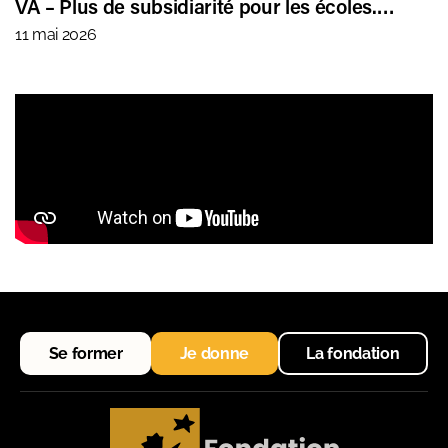
VA – Plus de subsidiarité pour les écoles.…
11 mai 2026
Se former
Je donne
La fondation