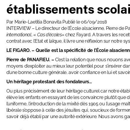
établissements scolai
Par
Marie-Laetitia Bonavita
Publié le 06/09/2018
INTERVIEW – Le directeur de l’École alsacienne, Pierre de Pan
international
, «
Cas d’écoles»
chez Fayard. A travers les rece
contrat avec l’Etat et laïque, il livre une réflexion sur notre s
LE FIGARO. – Quelle est la spécificité de l’École alsacien
Pierre de PANAFIEU. –
C’est la relation que nous nouons ave
moyens d’exploiter au mieux leur potentiel pour s’insérer dans l
d’une bonne culture générale, avoir confiance en lui et savoi
Un héritage protestant des fondateurs…
Ou plus précisément de leur héritage culturel car notre étab
élève les enfants en essayant de les convaincre plutôt que d
l’uniforme, l’introduction de la mixité dès 1905 ou l’usage ma
libérale s’oppose à celle des jésuites qui, soucieux de former 
savoir déjà établi par une autorité extérieure. Nous avons ga