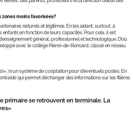
es élèves, des parents, professeurs et la direction débat des
s zones moins favorisées?
tenaires naturels et légitimes. En les aidant, surtout, à
nfants en fonction de leurs capacités. Pour cela, il est
s d’enseignement général, professionnel et technologique. D’où
loppé avec le collège Pierre-de-Ronsard, classé en réseau
.
soi», ni un système de cooptation pour d’éventuels postes. En
entraide qui permet d’échanger des informations sur les filières
le primaire se retrouvent en terminale. La
èves»