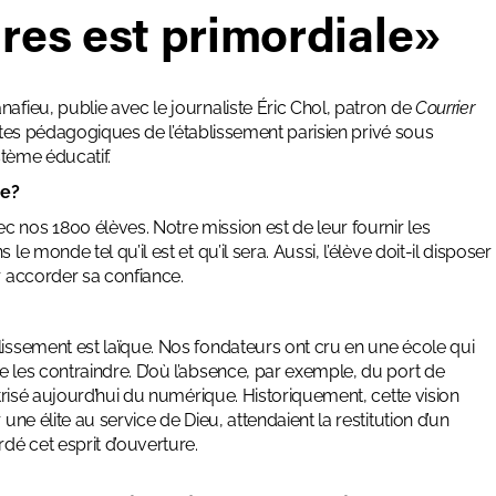
res est primordiale»
afieu, publie avec le journaliste Éric Chol, patron de
Courrier
ttes pédagogiques de l’établissement parisien privé sous
ystème éducatif.
ne?
c nos 1800 élèves. Notre mission est de leur fournir les
e monde tel qu’il est et qu’il sera. Aussi, l’élève doit-il disposer
r accorder sa confiance.
lissement est laïque. Nos fondateurs ont cru en une école qui
e les contraindre. D’où l’absence, par exemple, du port de
îtrisé aujourd’hui du numérique. Historiquement, cette vision
une élite au service de Dieu, attendaient la restitution d’un
rdé cet esprit d’ouverture.