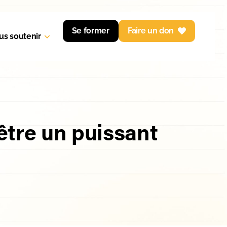
Se former
Faire un don
us soutenir
 être un puissant