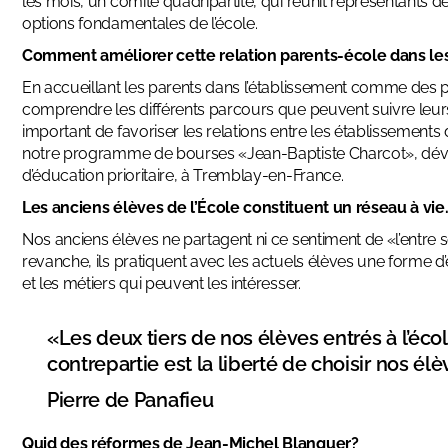
les mois, un comité quadripartite, qui réunit représentants d
options fondamentales de l’école.
Comment améliorer cette relation parents-école dans le
En accueillant les parents dans l’établissement comme des par
comprendre les différents parcours que peuvent suivre leurs e
important de favoriser les relations entre les établissement
notre programme de bourses «Jean-Baptiste Charcot», déve
d’éducation prioritaire, à Tremblay-en-France.
Les anciens élèves de l’École constituent un réseau à vie
Nos anciens élèves ne partagent ni ce sentiment de «l’entre 
revanche, ils pratiquent avec les actuels élèves une forme d’
et les métiers qui peuvent les intéresser.
«Les deux tiers de nos élèves entrés à l’éco
contrepartie est la liberté de choisir nos él
Pierre de Panafieu
Quid des réformes de Jean-Michel Blanquer?