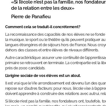
«Si l’école n’est pas la famille, nos fondateu
de la relation entre les deux»
Pierre de Panafieu
Comment cela se traduit-il concrètement?
La reconnaissance des capacités de nos élèves ne se fonde 
la musique, le sport ou le théâtre qu’ils peuvent pratiquer a
langues étrangères et de séjours hors de France. Nous croyo
dehors des classes et entre élèves de niveaux différents.
Autre caractéristique: assurer une continuité de l’apprentissa
primaire se retrouvent en terminale. La contrepartie est la li
près de 2000 candidats.
L’origine sociale de vos élèves est un atout.
Il est vrai que le VIe arrondissement est devenu l’un des quar
repose sur d’autres facteurs: pour nous, l’école vise à l’appre
doivent apprendre à construire des relations avec autrui, relat
Si l’école n’est pas la famille, nos fondateurs ont, toutefois,