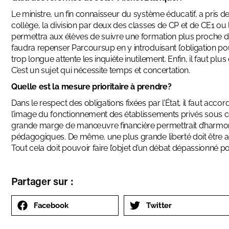
Le ministre, un fin connaisseur du système éducatif, a pris 
collège, la division par deux des classes de CP et de CE1 
permettra aux élèves de suivre une formation plus proche de 
faudra repenser Parcoursup en y introduisant l’obligation po
trop longue attente les inquiète inutilement. Enfin, il faut plu
C’est un sujet qui nécessite temps et concertation.
Quelle est la mesure prioritaire à prendre?
Dans le respect des obligations fixées par l’État, il faut ac
l’image du fonctionnement des établissements privés sous contr
grande marge de manœuvre financière permettrait d’harmonis
pédagogiques. De même, une plus grande liberté doit être a
Tout cela doit pouvoir faire l’objet d’un débat dépassionné p
Partager sur :
Facebook
Twitter