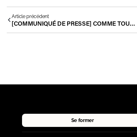
Article précédent
[COMMUNIQUÉ DE PRESSE] COMME TOUTES LES ÉCOLES EN FRANCE, LES ÉCOLES INDÉPENDANTES EXIGENT LE RESPECT DES VACCINS OBLIGATOIRES
Se former