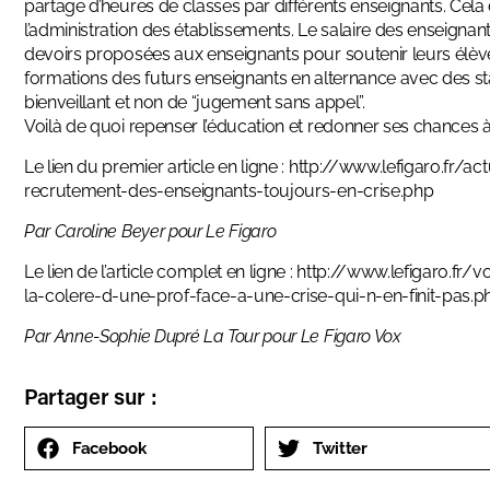
partage d’heures de classes par différents enseignants. Cela
l’administration des établissements. Le salaire des enseignan
devoirs proposées aux enseignants pour soutenir leurs élèves
formations des futurs enseignants en alternance avec des st
bienveillant et non de “jugement sans appel”.
Voilà de quoi repenser l’éducation et redonner ses chances à
Le lien du premier article en ligne :
http://www.lefigaro.fr/a
recrutement-des-enseignants-toujours-en-crise.php
Par Caroline Beyer pour Le Figaro
Le lien de l’article complet en ligne :
http://www.lefigaro.fr
la-colere-d-une-prof-face-a-une-crise-qui-n-en-finit-pas.p
Par Anne-Sophie Dupré La Tour pour Le Figaro Vox
Partager sur :
Facebook
Twitter