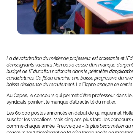
La dévalorisation du métier de professeur est croissante et l’
d’enseignants vacants. Non pas à cause d’un manque d’argent 
budget de l’Education nationale dans le périmètre d’applicati
candidatures. Ce fléau entraîne une baisse progressive du ni
baisse d’exigence du recrutement.
Le Figaro
analyse ce cercle
Au Capes, le concours qui permet d’être professeur dans le 
syndicats pointent le manque d’attractivité du métier.
Les 60.000 postes annoncés en début de quinquennat Holland
susciter les vocations. Mais cinq ans plus tard, les concours
comme chaque année. Preuve que
« le plus beau métier d
concours 2017 témoignent de la crise tendancielle de recrute