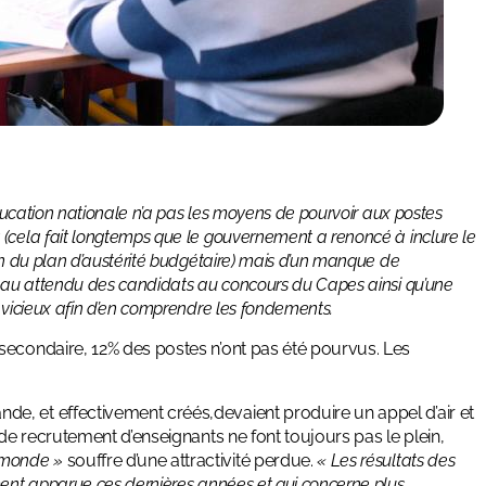
Education nationale n’a pas les moyens de pourvoir aux postes
(cela fait longtemps que le gouvernement a renoncé à inclure le
on du plan d’austérité budgétaire) mais d’un manque de
veau attendu des candidats au concours du Capes ainsi qu’une
 vicieux afin d’en comprendre les fondements.
secondaire, 12% des postes n’ont pas été pourvus. Les
e, et effectivement créés,devaient produire un appel d’air et
 de recrutement d’enseignants ne font toujours pas le plein,
u monde »
souffre d’une attractivité perdue.
« Les résultats des
ment apparue ces dernières années et qui concerne plus