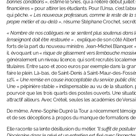
bonnes conditions »
, estime le Snes, qui a réitéré début jui
financières » pour attirer les étudiants. Pour l’Unsa, c’est l
qui pêche.
« Les nouveaux professeurs, comme le reste de la so
propre métier et au-delà »
, résume Stéphane Crochet, secréta
« Nombre de nos collègues ne se sentent plus soutenus dans leur 
l’enseignant doit être restaurée »
, explique de son côté Alber
forts de la part du nouveau ministre, Jean-Michel Blanquer.
il, évoquant un
« risque de glissement vers l’embauche massiv
généralement un niveau licence, qui sont recrutés localement
titulaires. Entre 1400 et 2000 euros par exemple dans la gran
faire le plein. Là-bas, de Saint-Denis à Saint-Maur-des-Fossé
12%.
« Une remise en cause inacceptable du service public d’éd
Une « pépinière stable » indispensable au vu de la situation, 
pourvoir que les trois quarts des postes ouverts. Une situat
attractif ailleurs. Avec Créteil, seules les académies de Versa
De même, Anne-Sophie Dupré la Tour a récemment témoigné 
et de ses déceptions à propos du manque de formations des
Elle raconte sa lente désillusion du métier.
“Il suffit de postul
Diocésaine dans le privé et un entretien est fixé avec l’inspecte