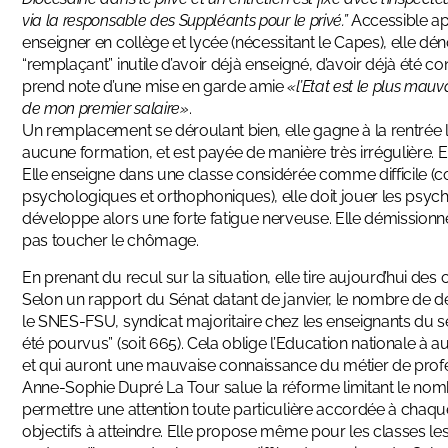
via la responsable des Suppléants pour le privé.”
Accessible apr
enseigner en collège et lycée (nécessitant le Capes), elle dén
“remplaçant” inutile d’avoir déjà enseigné, d’avoir déjà été con
prend note d’une mise en garde amie
«l’Etat est le plus mau
de mon premier salaire»
.
Un remplacement se déroulant bien, elle gagne à la rentrée le 
aucune formation, et est payée de manière très irrégulière. El
Elle enseigne dans une classe considérée comme difficile 
psychologiques et orthophoniques), elle doit jouer les psych
développe alors une forte fatigue nerveuse. Elle démissionne
pas toucher le chômage.
En prenant du recul sur la situation, elle tire aujourd’hui des
Selon un rapport du Sénat datant de janvier, le nombre de d
le SNES-FSU, syndicat majoritaire chez les enseignants du se
été pourvus” (soit 665). Cela oblige l’Education nationale à
et qui auront une mauvaise connaissance du métier de profe
Anne-Sophie Dupré La Tour salue la réforme limitant le nombr
permettre une attention toute particulière accordée à chaque 
objectifs à atteindre. Elle propose même pour les classes les 