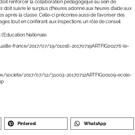
 doit renforcer la collaboration pédagogique au sein de
ts doit suivre le surplus d’heures adonné aux heures d’aide aux
 après la classe. Celle-ci préconise aussi de favoriser des
ages tout en conférant aux inspections un rôle de conseil
 l’Education Nationale.
ctualite-france/2017/07/19/01016-20170719ARTFIG00276-le-
/vox/societe/2017/07/12/31003-20170712ARTFIG00109-ecole-
hp
Pinterest
WhatsApp