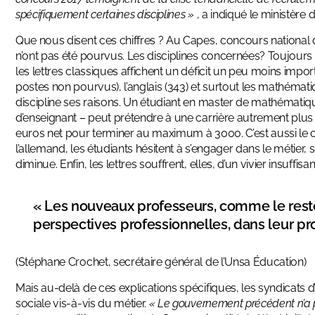
spécifiquement certaines disciplines »
, a indiqué le ministère
Que nous disent ces chiffres ? Au Capes, concours national
n’ont pas été pourvus. Les disciplines concernées? Toujour
les lettres classiques affichent un déficit un peu moins impo
postes non pourvus), l’anglais (343) et surtout les mathémati
discipline ses raisons. Un étudiant en master de mathématiq
d’enseignant – peut prétendre à une carrière autrement plus
euros net pour terminer au maximum à 3000. C’est aussi le 
l’allemand, les étudiants hésitent à s’engager dans le métie
diminue. Enfin, les lettres souffrent, elles, d’un vivier insuffisant
« Les nouveaux professeurs, comme le reste
perspectives professionnelles, dans leur pr
(Stéphane Crochet, secrétaire général de l’Unsa Éducation)
Mais au-delà de ces explications spécifiques, les syndicats 
sociale vis-à-vis du métier.
« Le gouvernement précédent n’a 