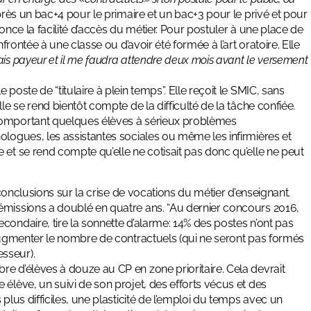
ès un bac+4 pour le primaire et un bac+3 pour le privé et pour
once la facilité d’accès du métier. Pour postuler à une place de
frontée à une classe ou d’avoir été formée à l’art oratoire. Elle
vais payeur et il me faudra attendre deux mois avant le versement
poste de “titulaire à plein temps”. Elle reçoit le SMIC, sans
le se rend bientôt compte de la difficulté de la tâche confiée.
(comportant quelques élèves à sérieux problèmes
ologues, les assistantes sociales ou même les infirmières et
 et se rend compte qu’elle ne cotisait pas donc qu’elle ne peut
 conclusions sur la crise de vocations du métier d’enseignant.
émissions a doublé en quatre ans. “Au dernier concours 2016,
condaire, tire la sonnette d’alarme: 14% des postes n’ont pas
 augmenter le nombre de contractuels (qui ne seront pas formés
sseur).
e d’élèves à douze au CP en zone prioritaire. Cela devrait
élève, un suivi de son projet, des efforts vécus et des
plus difficiles, une plasticité de l’emploi du temps avec un