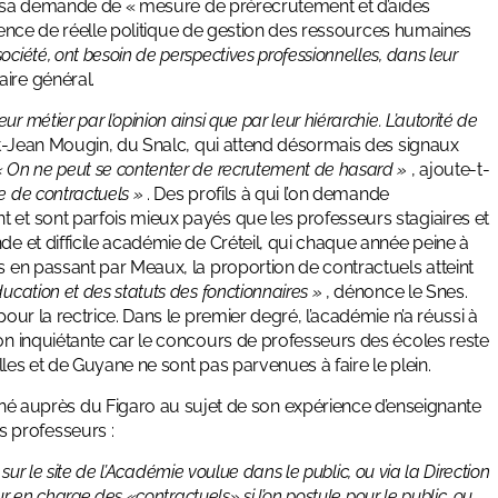
llet sa demande de « mesure de prérecrutement et d’aides
’absence de réelle politique de gestion des ressources humaines
ciété, ont besoin de perspectives professionnelles, dans leur
ire général.
métier par l’opinion ainsi que par leur hiérarchie. L’autorité de
t-Jean Mougin, du Snalc, qui attend désormais des signaux
« On ne peut se contenter de recrutement de hasard »
, ajoute-t-
e de contractuels »
. Des profils à qui l’on demande
 et sont parfois mieux payés que les professeurs stagiaires et
de et difficile académie de Créteil, qui chaque année peine à
s en passant par Meaux, la proportion de contractuels atteint
ucation et des statuts des fonctionnaires »
, dénonce le Snes.
pour la rectrice. Dans le premier degré, l’académie n’a réussi à
ion inquiétante car le concours de professeurs des écoles reste
illes et de Guyane ne sont pas parvenues à faire le plein.
auprès du Figaro au sujet de son expérience d’enseignante
 professeurs :
er sur le site de l’Académie voulue dans le public, ou via la Direction
ur en charge des «contractuels» si l’on postule pour le public, ou