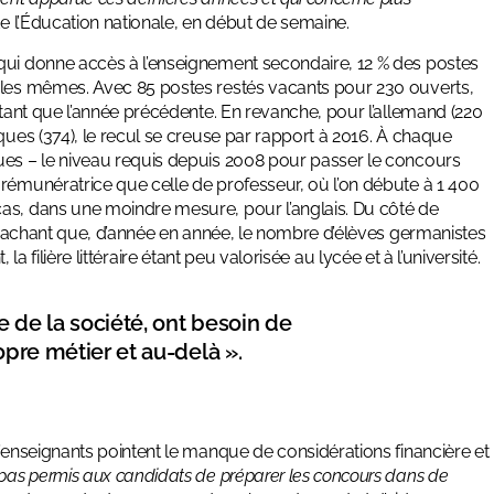
 de l’Éducation nationale, en début de semaine.
 qui donne accès à l’enseignement secondaire, 12 % des postes
s les mêmes. Avec 85 postes restés vacants pour 230 ouverts,
rtant que l’année précédente. En revanche, pour l’allemand (220
ques (374), le recul se creuse par rapport à 2016. À chaque
ues – le niveau requis depuis 2008 pour passer le concours
 rémunératrice que celle de professeur, où l’on débute à 1 400
cas, dans une moindre mesure, pour l’anglais. Du côté de
r, sachant que, d’année en année, le nombre d’élèves germanistes
, la filière littéraire étant peu valorisée au lycée et à l’université.
 de la société, ont besoin de
opre métier et au-delà ».
d’enseignants pointent le manque de considérations financière et
pas permis aux candidats de préparer les concours dans de