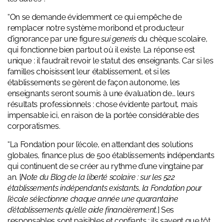
“On se demande évidemment ce qui empêche de
remplacer notre système moribond et producteur
d’ignorance par une figure
sui generis
du chèque scolaire,
qui fonctionne bien partout où il existe. La réponse est
unique : il faudrait revoir le statut des enseignants. Car si les
familles choisissent leur établissement, et si les
établissements se gèrent de façon autonome, les
enseignants seront soumis à une évaluation de… leurs
résultats professionnels : chose évidente partout, mais
impensable ici, en raison de la portée considérable des
corporatismes.
“La Fondation pour l’école, en attendant des solutions
globales, finance plus de 500 établissements indépendants
qui continuent de se créer au rythme d’une vingtaine par
an. [
Note du Blog de la liberté scolaire : sur les 522
établissements indépendants existants, la Fondation pour
l’école sélectionne chaque année une quarantaine
d’établissements qu’elle aide financièrement.
] Ses
responsables sont paisibles et confiants : ils savent que tôt