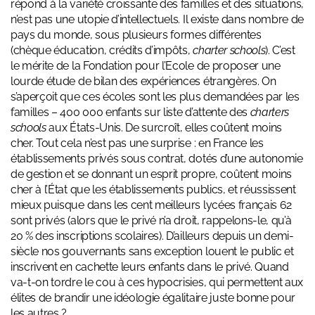
répond à la variété croissante des familles et des situations,
n’est pas une utopie d’intellectuels. Il existe dans nombre de
pays du monde, sous plusieurs formes différentes
(chèque éducation, crédits d’impôts,
charter schools
). C’est
le mérite de la Fondation pour l’Ecole de proposer une
lourde étude de bilan des expériences étrangères. On
s’aperçoit que ces écoles sont les plus demandées par les
familles – 400 000 enfants sur liste d’attente des
charters
schools
aux États-Unis. De surcroît, elles coûtent moins
cher. Tout cela n’est pas une surprise : en France les
établissements privés sous contrat, dotés d’une autonomie
de gestion et se donnant un esprit propre, coûtent moins
cher à l’État que les établissements publics, et réussissent
mieux puisque dans les cent meilleurs lycées français 62
sont privés (alors que le privé n’a droit, rappelons-le, qu’à
20 % des inscriptions scolaires). D’ailleurs depuis un demi-
siècle nos gouvernants sans exception louent le public et
inscrivent en cachette leurs enfants dans le privé. Quand
va-t-on tordre le cou à ces hypocrisies, qui permettent aux
élites de brandir une idéologie égalitaire juste bonne pour
les autres ?