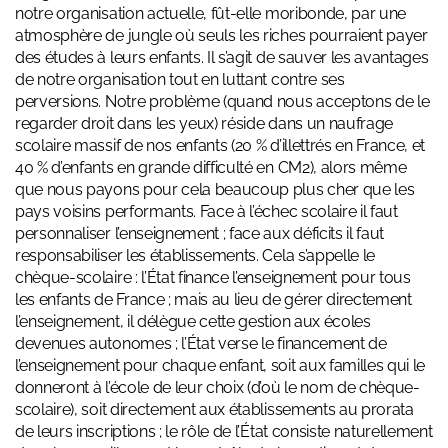
notre organisation actuelle, fût-elle moribonde, par une
atmosphère de jungle où seuls les riches pourraient payer
des études à leurs enfants. Il s’agit de sauver les avantages
de notre organisation tout en luttant contre ses
perversions. Notre problème (quand nous acceptons de le
regarder droit dans les yeux) réside dans un naufrage
scolaire massif de nos enfants (20 % d’illettrés en France, et
40 % d’enfants en grande difficulté en CM2), alors même
que nous payons pour cela beaucoup plus cher que les
pays voisins performants. Face à l’échec scolaire il faut
personnaliser l’enseignement ; face aux déficits il faut
responsabiliser les établissements. Cela s’appelle le
chèque-scolaire : l’État finance l’enseignement pour tous
les enfants de France ; mais au lieu de gérer directement
l’enseignement, il délègue cette gestion aux écoles
devenues autonomes ; l’État verse le financement de
l’enseignement pour chaque enfant, soit aux familles qui le
donneront à l’école de leur choix (d’où le nom de chèque-
scolaire), soit directement aux établissements au prorata
de leurs inscriptions ; le rôle de l’État consiste naturellement