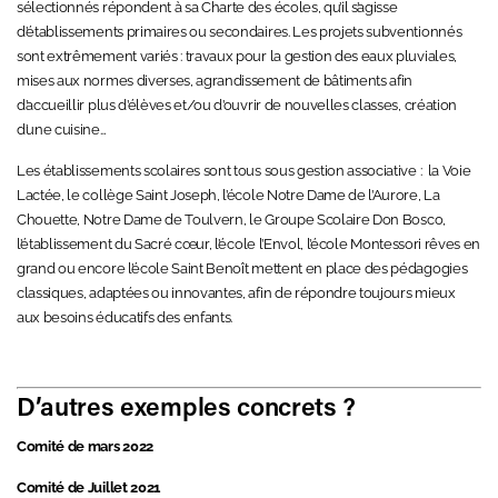
sélectionnés répondent à sa
Charte des écoles,
qu’il s’agisse
d’établissements primaires ou secondaires. L
es projets subventionnés
sont extrêmement variés : travaux pour la gestion des eaux pluviales,
mises aux normes diverses, agrandissement de bâtiments afin
d’accueillir plus d’élèves et/ou d’ouvrir de nouvelles classes, création
d’une cuisine…
Les établissements scolaires sont tous sous gestion associative :
la Voie
Lactée,
le collège Saint Joseph, l’école
Notre Dame de l’Aurore,
La
Chouette,
Notre Dame de Toulvern, le
Groupe Scolaire Don Bosco,
l’
établissement du Sacré cœur,
l’école
l’Envol,
l’école
Montessori rêves en
grand
ou encore
l’école Saint Benoît
mettent en place des pédagogies
classiques, adaptées ou innovantes, afin de répondre toujours mieux
aux besoins éducatifs des enfants.
D’autres exemples concrets ?
Comité de mars 2022
Comité de Juillet 2021