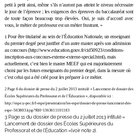
petit à petit ainsi, même s’ils n’auront pas atteint le niveau nécessaire
le jour de l’épreuve ; les exigences des épreuves du baccalauréat sont
de toute façon beaucoup trop élevées. Oui, je suis d’accord avec
vous, le métier de professeur est un métier frustrant. »
1
Pour être titularisé au sein de l’Éducation Nationale, un enseignant
du premier degré peut justifier d’un autre master après son admission
au concours (http://www.education.gouv.fr/cid50923/conditions-
inscription-aux-concours-externe-externe-special.html), mais
actuellement, c’est bien le master MEEF qui est majoritairement
choisi par les futurs enseignants du premier degré, dans la mesure où
c’est celui qui a été créé pour les préparer à ce métier.
2
Page 6 du dossier de presse du 2 juillet 2013 intitulé « Lancement de dossier des
Écoles Supérieures du Professorat et de l’Éducation », disponible ici :
http://espe.u-pec.fr/l-espe/presentation/les-espe/dossier-de-presse-lancement-des-
espe–563803.kjsp?RH=1363611101183
3
Page 11 du dossier de presse du 2 juillet 2013 intitulé «
Lancement de dossier des Écoles Supérieures du
Professorat et de l’Éducation »(voir note 2).