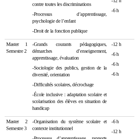
-12 h
contre toutes les discriminations
-6 h
-Processus d’apprentissage,
psychologie de l’enfant
-Droit de la fonction publique
Master 1
-Grands courants pédagogiques,
-12 h
Semestre 2
démarches d’enseignement,
-6 h
apprentissage, évaluation
-6 h
-Sociologie des publics, gestion de la
-6 h
diversité, orientation
-Difficultés scolaires, décrochage
-École inclusive : adaptation scolaire et
scolarisation des élèves en situation de
handicap
Master 2
-Organisation du système scolaire et
-6 h
Semestre 3
contexte institutionnel
-12 h
-Processus d’apprentissage, rapports