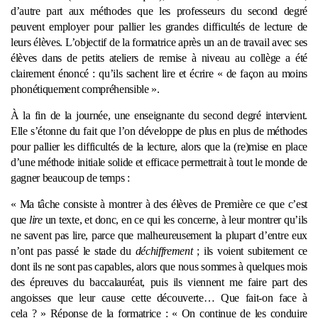
d’autre part aux méthodes que les professeurs du second degré
peuvent employer pour pallier les grandes difficultés de lecture de
leurs élèves. L’objectif de la formatrice après un an de travail avec ses
élèves dans de petits ateliers de remise à niveau au collège a été
clairement énoncé : qu’ils sachent lire et écrire « de façon au moins
phonétiquement compréhensible ».
À la fin de la journée, une enseignante du second degré intervient.
Elle s’étonne du fait que l’on développe de plus en plus de méthodes
pour pallier les difficultés de la lecture, alors que la (re)mise en place
d’une méthode initiale solide et efficace permettrait à tout le monde de
gagner beaucoup de temps :
« Ma tâche consiste à montrer à des élèves de Première ce que c’est
que
lire
un texte, et donc, en ce qui les concerne, à leur montrer qu’ils
ne savent pas lire, parce que malheureusement la plupart d’entre eux
n’ont pas passé le stade du
déchiffrement
; ils voient subitement ce
dont ils ne sont pas capables, alors que nous sommes à quelques mois
des épreuves du baccalauréat, puis ils viennent me faire part des
angoisses que leur cause cette découverte… Que fait-on face à
cela ? » Réponse de la formatrice : « On continue de les conduire