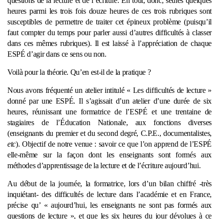
questions de la lecture et de l’écriture. En tout, donc, seules quelques
heures parmi les trois fois douze heures de ces trois rubriques sont
susceptibles de permettre de traiter cet épineux problème (puisqu’il
faut compter du temps pour parler aussi d’autres difficultés à classer
dans ces mêmes rubriques). Il est laissé à l’appréciation de chaque
ESPÉ d’agir dans ce sens ou non.
Voilà pour la théorie. Qu’en est-il de la pratique ?
Nous avons fréquenté un atelier intitulé « Les difficultés de lecture »
donné par une ESPÉ. Il s’agissait d’un atelier d’une durée de six
heures, réunissant une formatrice de l’ESPÉ et une trentaine de
stagiaires de l’Éducation Nationale, aux fonctions diverses
(enseignants du premier et du second degré, C.P.E., documentalistes,
etc
). Objectif de notre venue : savoir ce que l’on apprend de l’ESPÉ
elle-même sur la façon dont les enseignants sont formés aux
méthodes d’apprentissage de la lecture et de l’écriture aujourd’hui.
Au début de la journée, la formatrice, lors d’un bilan chiffré -très
inquiétant- des difficultés de lecture dans l’académie et en France,
précise qu’ « aujourd’hui, les enseignants ne sont pas formés aux
questions de lecture », et que les six heures du jour dévolues à ce