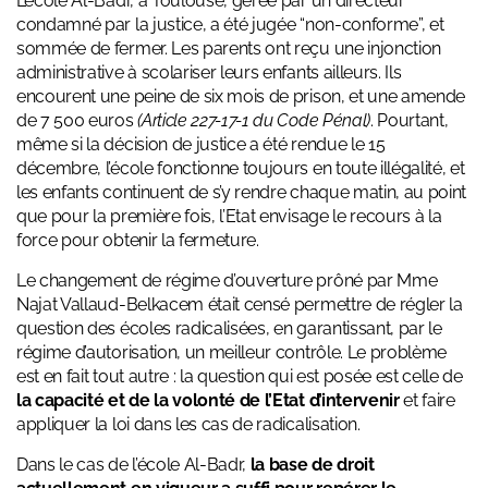
L’école Al-Badr, à Toulouse, gérée par un directeur
condamné par la justice, a été jugée “non-conforme”, et
sommée de fermer. Les parents ont reçu une injonction
administrative à scolariser leurs enfants ailleurs. Ils
encourent une peine de six mois de prison, et une amende
de 7 500 euros
(Article 227-17-1 du Code Pénal)
. Pourtant,
même si la décision de justice a été rendue le 15
décembre, l’école fonctionne toujours en toute illégalité, et
les enfants continuent de s’y rendre chaque matin, au point
que pour la première fois, l’Etat envisage le recours à la
force pour obtenir la fermeture.
Le changement de régime d’ouverture prôné par Mme
Najat Vallaud-Belkacem était censé permettre de régler la
question des écoles radicalisées, en garantissant, par le
régime d’autorisation, un meilleur contrôle. Le problème
est en fait tout autre : la question qui est posée est celle de
la capacité et de la volonté de l’Etat d’intervenir
et faire
appliquer la loi dans les cas de radicalisation.
Dans le cas de l’école Al-Badr,
la base de droit