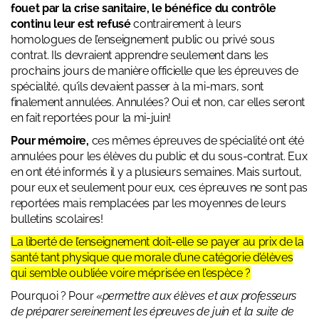
fouet par la crise sanitaire, le bénéfice du contrôle
continu leur est refusé
contrairement à leurs
homologues de l’enseignement public ou privé sous
contrat. Ils devraient apprendre seulement dans les
prochains jours de manière officielle que les épreuves de
spécialité, qu’ils devaient passer à la mi-mars, sont
finalement annulées. Annulées? Oui et non, car elles seront
en fait reportées pour la mi-juin!
Pour mémoire,
ces mêmes épreuves de spécialité ont été
annulées pour les élèves du public et du sous-contrat. Eux
en ont été informés il y a plusieurs semaines. Mais surtout,
pour eux et seulement pour eux, ces épreuves ne sont pas
reportées mais remplacées par les moyennes de leurs
bulletins scolaires!
La liberté de l’enseignement doit-elle se payer au prix de la
santé tant physique que morale d’une catégorie d’élèves
qui semble oubliée voire méprisée en l’espèce ?
Pourquoi ? Pour «
permettre aux élèves et aux professeurs
de préparer sereinement les épreuves de juin et la suite de