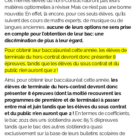
Ces mêmes élèves du hors-contrat n’auront pas leurs
matières optionnelles à réviser. Mais ce n’est pas une bonne
nouvelle. En effet, là encore, pour ces seuls élèves, qu’ils
suivent des cours de maths experts, de musique ou de
langues anciennes,
aucune de leurs options ne sera prise
en compte pour l’obtention de leur bac: une
discrimination de plus à leur égard.
Pour obtenir leur baccalauréat cette année, les élèves de
terminale du hors-contrat devront donc présenter 8
épreuves, tandis que les élèves du sous contrat et du
public n’en auront que 2 !
Ainsi, pour obtenir leur baccalauréat cette année,
les
élèves de terminale du hors-contrat devront donc
présenter 8 épreuves (dont la moitié recouvrent les
programmes de première et de terminale) à passer
entre mai et juin tandis que les élèves du sous contrat
et du public n’en auront que 2 !
En termes de coefficients,
le bac 2021 des uns s’obtiendra avec 85 % d’épreuves
tandis que le bac des autres s’obtiendra quasi
exclusivement sur la base de leurs bulletins scolaires de