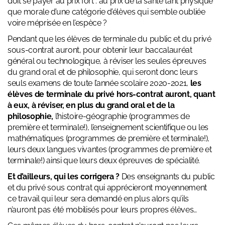
doit se payer au prix fort : au prix de la santé tant physique
que morale d’une catégorie d’élèves qui semble oubliée
voire méprisée en l’espèce ?
Pendant que les élèves de terminale du public et du privé
sous-contrat auront, pour obtenir leur baccalauréat
général ou technologique, à réviser les seules épreuves
du grand oral et de philosophie, qui seront donc leurs
seuls examens de toute l’année scolaire 2020-2021,
les
élèves de terminale du privé hors-contrat auront, quant
à eux, à réviser, en plus du grand oral et de la
philosophie,
l’histoire-géographie (programmes de
première et terminale!), l’enseignement scientifique ou les
mathématiques (programmes de première et terminale!),
leurs deux langues vivantes (programmes de première et
terminale!) ainsi que leurs deux épreuves de spécialité.
Et d’ailleurs, qui les corrigera ?
Des enseignants du public
et du privé sous contrat qui apprécieront moyennement
ce travail qui leur sera demandé en plus alors qu’ils
n’auront pas été mobilisés pour leurs propres élèves…