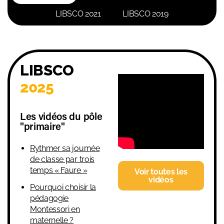
LIBSCO 2021
LIBSCO 2019
LIBSCO
2025
Les vidéos du pôle
"primaire"
Rythmer sa journée
de classe par trois
temps « Faure »
Voir toutes les
vidéos
Pourquoi choisir la
pédagogie
Montessori en
maternelle ?