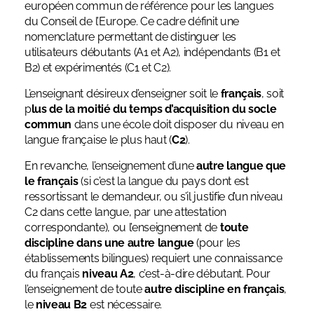
européen commun de référence pour les langues
du Conseil de l’Europe. Ce cadre définit une
nomenclature permettant de distinguer les
utilisateurs débutants (A1 et A2), indépendants (B1 et
B2) et expérimentés (C1 et C2).
L’enseignant désireux d’enseigner soit le
français
, soit
p
lus de la moitié du temps d’acquisition du socle
commun
dans une école doit disposer du niveau en
langue française le plus haut (
C2
).
En revanche, l’enseignement d’une
autre langue que
le français
(si c’est la langue du pays dont est
ressortissant le demandeur, ou s’il justifie d’un niveau
C2 dans cette langue, par une attestation
correspondante), ou l’enseignement de
toute
discipline dans une autre langue
(pour les
établissements bilingues) requiert une connaissance
du français
niveau A2
, c’est-à-dire débutant. Pour
l’enseignement de toute
autre discipline en français
,
le
niveau B2
est nécessaire.