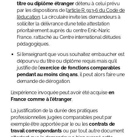
titre ou diplôme étranger
détenu à celui prévu
par les dispositions de l’
article R. 913‑6 du Code de
l’éducation
. La circulaire invite les demandeurs à
solliciter la délivrance d’une telle attestation
prioritairement auprès du centre Enic‑Naric
France, rattaché au Centre international d’études
pédagogiques.
Si l’enseignant que vous souhaitez embaucher est
dépourvu du titre ou diplôme requis mais qu’il
justifie de l’
exercice de fonctions comparables
pendant au moins cinq ans
, il peut alors faire une
demande de dérogation.
L’expérience invoquée peut avoir été acquise
en
France comme à l’étranger
.
La justification de la durée des pratiques
professionnelles jugées comparables peut par
exemple être apportée par le ou les
contrats de
travail correspondants
ou par tout autre document