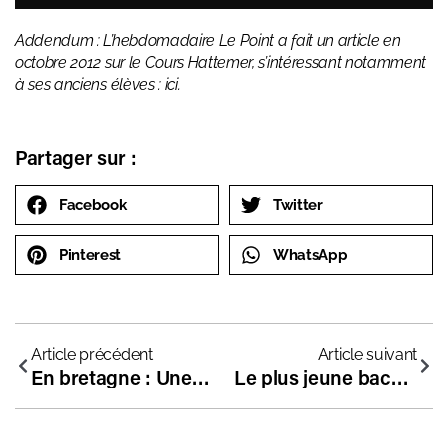
Addendum : L’hebdomadaire Le Point a fait un article en
octobre 2012 sur le Cours Hattemer, s’intéressant notamment
à ses anciens élèves :
ici
.
Partager sur :
Facebook
Twitter
Pinterest
WhatsApp
Article précédent
Article suivant
En bretagne : Une ancienne enseignante de ZEP est aujourd’hui directrice d’une école indépendante !
Le plus jeune bachelier de France ? Élève d’une école libre !