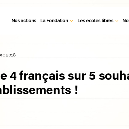
Nos actions
La Fondation
Les écoles libres
No
re 2018
 4 français sur 5 souh
ablissements !