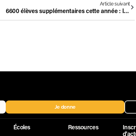
Article suivant
6600 élèves supplémentaires cette année : la croissance des écoles indépendantes se poursuit, et même l’Education nationale le dit :)
Je donne
Écoles
Ressources
Inscr
d'act