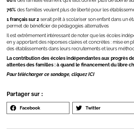
80%
des familles estiment qu’il faut donner plus de liberté 
76%
des familles veulent plus de liberté pour les établisse
1 français sur 2
serait prêt à scolariser son enfant dans un ét
permet de bénéficier de pédagogies alternatives
Il est extrêmement intéressant de noter que les écoles indép
en y apportant des réponses claires et concrètes : mise en 
des établissements dans leurs recrutements et leurs métho
La contribution des écoles indépendantes aux progrès de l
attentes des familles : à quand le financement du libre ch
Pour télécharger ce sondage, cliquez
ICI
Partager sur :
Facebook
Twitter