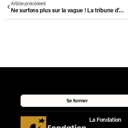
Article précédent
Ne surfons plus sur la vague ! La tribune d’Anne Coffinier à propos du déferlement #PasDeVague
Se former
La Fondation