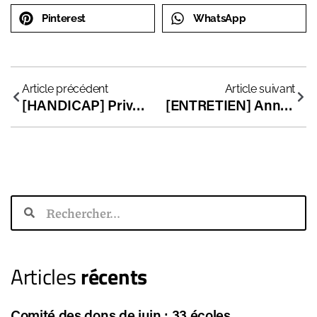
Pinterest
WhatsApp
Article précédent
Article suivant
[HANDICAP] Privés d’Auxiliaire de Vie Scolaire Individuelle
[ENTRETIEN] Anne Coffinier : “L’Education nationale est pro-innovation dans le discours mais pas dans les actes”
Articles
récents
Comité des dons de juin : 33 écoles,…