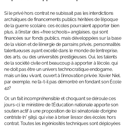
Si le privé hors contrat ne subissait pas les interdictions
archaïques de financements publics héritées de l’époque
de la guerre scolaire, ces écoles pourraient apporter bien
plus, à l’instar des «free schools» anglaises, qui sont
financées sur fonds publics, mais développées sur la base
de la vision et de l’énergie de parrains privés, personnalités
talentueuses ayant excellé dans le monde de l’entreprise,
des arts, ou des universités prestigieuses. Oui, les talents
de la société civile ont beaucoup à apporter à l’école, qui
ne doit pas être un univers technocratique endogame,
mais un lieu vivant, ouvert à l’innovation privée. Xavier Niel,
par exemple, ne l’a-t-il pas démontré en fondant son École
42?
Or, un fait incompréhensible et choquant se déroule ces
jours-ci: le ministère de l’Éducation nationale apporte son
soutien actif à une proposition de loi sénatoriale d’origine
centriste (n° 589), qui vise à briser l’essor des écoles hors
contrat. Toutes les ingéniosités techniques sont déployées