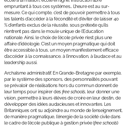
école à la maison, école en ligne, instruction libre
empruntant à tous ces systèmes… L’heure est au sur-
mesure. Ce qui compte, c’est de pouvoir permettre à tous
les talents d’accéder à la fécondité et d’éviter de laisser 40
% d’enfants exclus de la réussite, sous prétexte qu’ils
n’entrent pas dans le moule unique de l’Education
nationale. Ainsi, le choix de l’école privée n’est plus une
affaire d’idéologie. C’est un moyen pragmatique qui doit
être accessible à tous, un moyen manifestement efficace
d’accéder à la connaissance, à l’innovation, à l’audace et au
leadership aussi.
Archaïsme administratif.
En Grande-Bretagne par exemple,
par le système des sponsors, des personnalités pouvant
se prévaloir de réalisations hors du commun donnent de
leur temps pour inspirer des
free schools
, leur donner une
vision, permettre à leurs élèves de croire en leur destin, de
développer des idées audacieuses et innovantes. Les
Britanniques ont su adjoindre au monde de l’enseignement,
de manière pragmatique, l’énergie de la société civile dans
le cadre de
l’école publique à gestion privée (
free schools
)