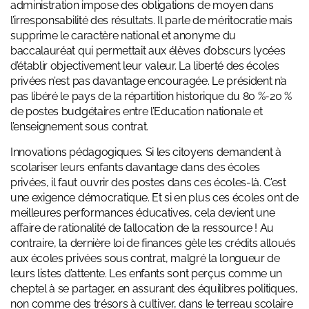
administration impose des obligations de moyen dans
l’irresponsabilité des résultats. Il parle de méritocratie mais
supprime le
caractère national et anonyme du
baccalauréat
qui permettait aux élèves d’obscurs lycées
d’établir objectivement leur valeur. La liberté des écoles
privées n’est pas davantage encouragée. Le président n’a
pas libéré le pays de la répartition historique du 80 %-20 %
de postes budgétaires entre l’Education nationale et
l’enseignement sous contrat.
Innovations pédagogiques.
Si les citoyens demandent à
scolariser leurs enfants davantage dans des écoles
privées, il faut ouvrir des postes dans ces écoles-là. C’est
une exigence démocratique. Et si en plus ces écoles ont de
meilleures performances éducatives, cela devient une
affaire de rationalité de l’allocation de la ressource ! Au
contraire, la dernière loi de finances gèle les crédits alloués
aux écoles privées sous contrat, malgré la longueur de
leurs listes d’attente. Les enfants sont perçus comme un
cheptel à se partager, en assurant des équilibres politiques,
non comme des trésors à cultiver, dans le terreau scolaire