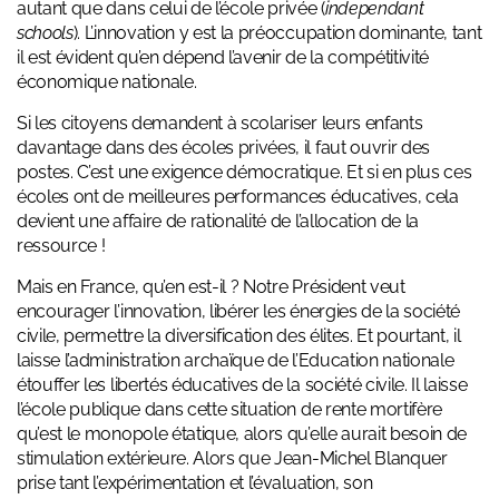
autant que dans celui de l’école privée (
independant
schools
). L’innovation y est la préoccupation dominante, tant
il est évident qu’en dépend l’avenir de la compétitivité
économique nationale.
Si les citoyens demandent à scolariser leurs enfants
davantage dans des écoles privées, il faut ouvrir des
postes. C’est une exigence démocratique. Et si en plus ces
écoles ont de meilleures performances éducatives, cela
devient une affaire de rationalité de l’allocation de la
ressource !
Mais en France, qu’en est-il ? Notre Président veut
encourager l’innovation, libérer les énergies de la société
civile, permettre la diversification des élites. Et pourtant, il
laisse l’administration archaïque de l’Education nationale
étouffer les libertés éducatives de la société civile. Il laisse
l’école publique dans cette situation de
rente mortifère
qu’est le monopole étatique
, alors qu’elle aurait besoin de
stimulation extérieure. Alors que Jean-Michel Blanquer
prise tant l’expérimentation et l’évaluation, son