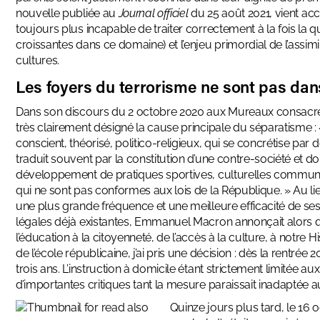
nouvelle publiée au
Journal officiel
du 25 août 2021
,
vient acc
toujours plus incapable de traiter correctement à la fois la qu
croissantes dans ce domaine) et l’enjeu primordial de l’assimi
cultures.
Les foyers du terrorisme ne sont pas dans
Dans son discours du 2 octobre 2020 aux Mureaux consacré 
très clairement désigné la cause principale du séparatisme : 
conscient, théorisé, politico-religieux, qui se concrétise par
traduit souvent par la constitution d’une contre-société et do
développement de pratiques sportives, culturelles communau
qui ne sont pas conformes aux lois de la République. » Au lie
une plus grande fréquence et une meilleure efficacité de ses 
légales déjà existantes, Emmanuel Macron annonçait alors que
l’éducation à la citoyenneté, de l’accès à la culture, à notre Hi
de l’école républicaine, j’ai pris une décision : dès la rentrée 2
trois ans. L’instruction à domicile étant strictement limitée a
d’importantes critiques
tant la mesure paraissait inadaptée a
Quinze jours plus tard, le 16 