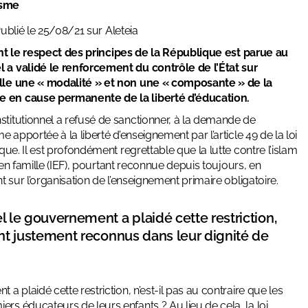
isme
ublié le 25/08/21 sur
Aleteia
ant le respect des principes de la République est parue au
l a validé le renforcement du contrôle de l’État sur
mille une « modalité » et non une « composante » de la
se en cause permanente de la liberté d’éducation.
stitutionnel a refusé de sanctionner, à la demande de
e apportée à la liberté d’enseignement par l’article 49 de la loi
que. Il est profondément regrettable que la lutte contre l’islam
n en famille (IEF), pourtant reconnue depuis toujours, en
t sur l’organisation de l’enseignement primaire obligatoire.
el le gouvernement a plaidé cette restriction,
ient justement reconnus dans leur dignité de
a plaidé cette restriction, n’est-il pas au contraire que les
rs éducateurs de leurs enfants ? Au lieu de cela, la loi