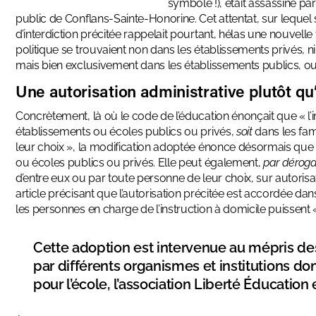
symbole !), était assassiné pa
public de Conflans-Sainte-Honorine. Cet attentat, sur lequel
d’interdiction précitée rappelait pourtant, hélas une nouvelle
politique se trouvaient non dans les établissements privés, ni
mais bien exclusivement dans les établissements publics, o
Une autorisation administrative plutôt qu
Concrètement, là où le code de l’éducation énonçait que « l’
établissements ou écoles publics ou privés,
soit
dans les fami
leur choix », la modification adoptée énonce désormais que «
ou écoles publics ou privés. Elle peut également,
par déroga
d’entre eux ou par toute personne de leur choix, sur autorisatio
article précisant que l’autorisation précitée est accordée dans
les personnes en charge de l’instruction à domicile puissent « 
Cette adoption est intervenue au mépris de
par différents organismes et institutions don
pour l’école, l’association Liberté Éducati