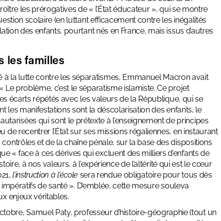
roître les prérogatives de « l’État éducateur », qui se montre
estion scolaire (en luttant efficacement contre les inégalités
lation des enfants, pourtant nés en France, mais issus d’autres
 les familles
à la lutte contre les séparatismes, Emmanuel Macron avait
« Le problème, c’est le séparatisme islamiste. Ce projet
 des écarts répétés avec les valeurs de la République, qui se
nt les manifestations sont la déscolarisation des enfants, le
tarisées qui sont le prétexte à l’enseignement de principes
u de recentrer l’État sur ses missions régaliennes, en instaurant
contrôles et de la chaîne pénale, sur la base des dispositions
 « face à ces dérives qui excluent des milliers d’enfants de
stoire, à nos valeurs, à l’expérience de l’altérité qui est le cœur
021,
l’instruction à l’école
sera rendue obligatoire pour tous dès
ux impératifs de santé ». D’emblée,
cette mesure souleva
ux enjeux véritables.
octobre, Samuel Paty, professeur d’histoire-géographie (tout un