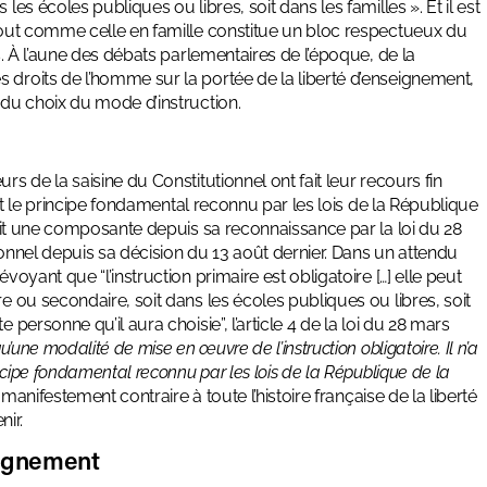
les écoles publiques ou libres, soit dans les familles ». Et il est
 tout comme celle en famille constitue un bloc respectueux du
ts. À l’aune des débats parlementaires de l’époque, de la
 droits de l’homme sur la portée de la liberté d’enseignement,
 du choix du mode d’instruction.
rs de la saisine du Constitutionnel ont fait leur recours fin
sait le principe fondamental reconnu par les lois de la République
erait une composante depuis sa reconnaissance par la loi du 28
utionnel depuis sa décision du 13 août dernier. Dans un attendu
voyant que “l’instruction primaire est obligatoire […] elle peut
re ou secondaire, soit dans les écoles publiques ou libres, soit
 personne qu’il aura choisie”, l’article 4 de la loi du 28 mars
u’une modalité de mise en œuvre de
l’instruction obligatoire. Il n’a
incipe fondamental reconnu par les lois de la République de la
 manifestement contraire à toute l’histoire française de la liberté
ir.
eignement