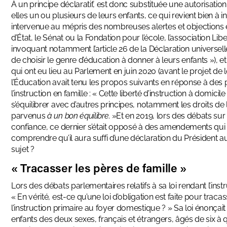
À un principe déclaratif, est donc substituée une autorisation
elles un ou plusieurs de leurs enfants, ce qui revient bien à in
intervenue au mépris des nombreuses alertes et objections ém
d’État, le Sénat ou la Fondation pour l’école, l’association 
invoquant notamment l’article 26 de la Déclaration universelle
de choisir le genre d’éducation à donner à leurs enfants »), 
qui ont eu lieu au Parlement en juin 2020 (avant le projet de l
l’Éducation avait tenu les propos suivants en réponse à des p
l’instruction en famille : « Cette liberté d’instruction à domicil
s’équilibrer avec d’autres principes, notamment les droits de 
parvenus
à un bon équilibre
. »Et en 2019, lors des débats sur 
confiance, ce dernier s’était opposé à des amendements qui re
comprendre qu’il aura suffi d’une déclaration du Président
sujet ?
« Tracasser les pères de famille »
Lors des débats parlementaires relatifs à sa loi rendant l’inst
« En vérité, est-ce qu’une loi d’obligation est faite pour tr
l’instruction primaire au foyer domestique ? » Sa loi énonçait 
enfants des deux sexes, français et étrangers, âgés de six à 