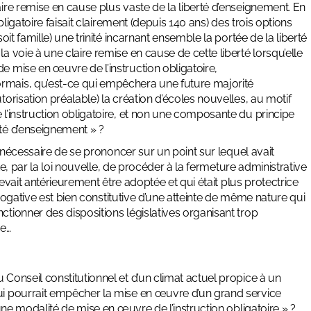
aire remise en cause plus vaste de la liberté d’enseignement. En
obligatoire faisait clairement (depuis 140 ans) des trois options
oit famille) une trinité incarnant ensemble la portée de la liberté
a voie à une claire remise en cause de cette liberté lorsqu’elle
e mise en œuvre de l’instruction obligatoire,
ormais, qu’est-ce qui empêchera une future majorité
torisation préalable) la création d’écoles nouvelles, au motif
 l’instruction obligatoire, et non une composante du principe
rté d’enseignement » ?
mé nécessaire de se prononcer sur un point sur lequel avait
erte, par la loi nouvelle, de procéder à la fermeture administrative
 devait antérieurement être adoptée et qui était plus protectrice
prérogative est bien constitutive d’une atteinte de même nature qui
ctionner des dispositions législatives organisant trop
ve…
 Conseil constitutionnel et d’un climat actuel propice à un
qui pourrait empêcher la mise en œuvre d’un grand service
’une modalité de mise en œuvre de l’instruction obligatoire » ?…