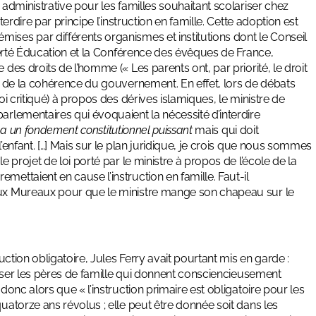
 administrative pour les familles souhaitant scolariser chez
terdire par principe l’instruction en famille. Cette adoption est
ises par différents organismes et institutions dont le Conseil
Liberté Éducation et la Conférence des évêques de France,
 des droits de l’homme (« Les parents ont, par priorité, le droit
et de la cohérence du gouvernement. En effet, lors de débats
oi critiqué) à propos des dérives islamiques, le ministre de
arlementaires qui évoquaient la nécessité d’interdire
e
a un fondement constitutionnel puissant
mais qui doit
l’enfant. […] Mais sur le plan juridique, je crois que nous sommes
le projet de loi porté par le ministre à propos de l’école de la
mettaient en cause l’instruction en famille. Faut-il
 aux Mureaux pour que le ministre mange son chapeau sur le
ruction obligatoire, Jules Ferry avait pourtant mis en garde :
acasser les pères de famille qui donnent consciencieusement
donc alors que « l’instruction primaire est obligatoire pour les
quatorze ans révolus ; elle peut être donnée soit dans les