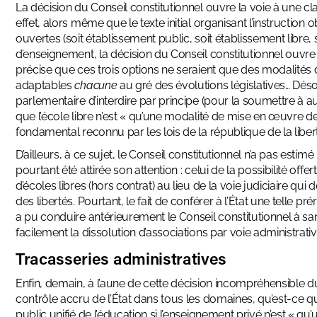
La décision du Conseil constitutionnel ouvre la voie à une cl
effet, alors même que le texte initial organisant l’instruction 
ouvertes (soit établissement public, soit établissement libre, s
d’enseignement, la décision du Conseil constitutionnel ouvre l
précise que ces trois options ne seraient que des modalités d
adaptables
chacune
au gré des évolutions législatives… Dés
parlementaire d’interdire par principe (pour la soumettre à au
que l’école libre n’est « qu’une modalité de mise en œuvre de
fondamental reconnu par les lois de la république de la libe
D’ailleurs, à ce sujet, le Conseil constitutionnel n’a pas esti
pourtant été attirée son attention : celui de la possibilité off
d’écoles libres (hors contrat) au lieu de la voie judiciaire qui
des libertés. Pourtant, le fait de conférer à l’État une telle 
a pu conduire antérieurement le Conseil constitutionnel à san
facilement la dissolution d’associations par voie administrati
Tracasseries administratives
Enfin, demain, à l’aune de cette décision incompréhensible du
contrôle accru de l’État dans tous les domaines, qu’est-ce 
public unifié de l’éducation si l’enseignement privé n’est « qu