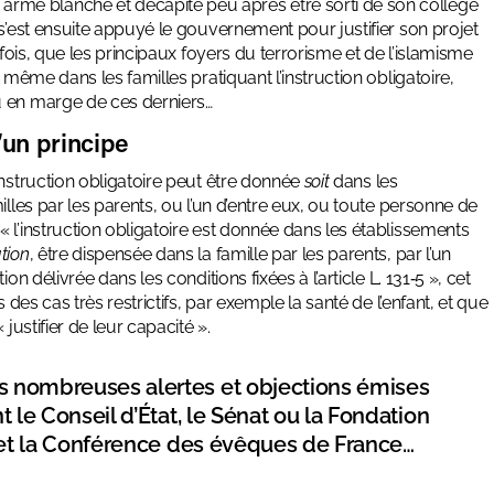
r arme blanche et décapité peu après être sorti de son collège
 s’est ensuite appuyé le gouvernement pour justifier son projet
 fois, que les principaux foyers du terrorisme et de l’islamisme
 même dans les familles pratiquant l’instruction obligatoire,
u en marge de ces derniers…
’un principe
instruction obligatoire peut être donnée
soit
dans les
lles par les parents, ou l’un d’entre eux, ou toute personne de
 l’instruction obligatoire est donnée dans les établissements
tion
, être dispensée dans la famille par les parents, par l’un
n délivrée dans les conditions fixées à l’article L. 131‑5 », cet
 des cas très restrictifs, par exemple la santé de l’enfant, et que
justifier de leur capacité ».
s nombreuses alertes et objections émises
t le Conseil d’État, le Sénat ou la Fondation
on et la Conférence des évêques de France…