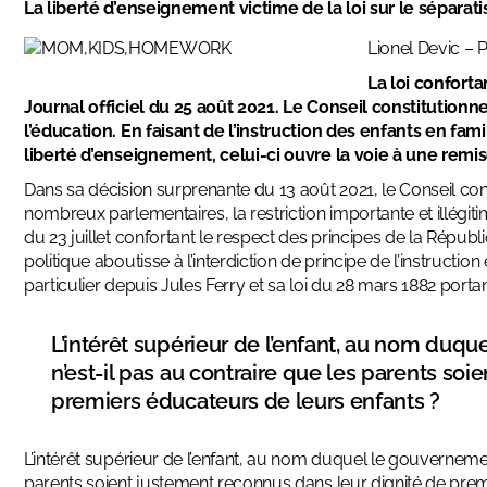
La liberté d’enseignement victime de la loi sur le séparat
Lionel Devic
–
P
La loi confort
Journal officiel du 25 août 2021. Le Conseil constitutionne
l’éducation. En faisant de l’instruction des enfants en fa
liberté d’enseignement, celui-ci ouvre la voie à une remi
Dans sa décision surprenante du 13 août 2021, le Conseil con
nombreux parlementaires, la restriction importante et illégitim
du 23 juillet confortant le respect des principes de la Républi
politique aboutisse à l’interdiction de principe de l’instructio
particulier depuis Jules Ferry et sa loi du 28 mars 1882 portan
L’intérêt supérieur de l’enfant, au nom duqu
n’est-il pas au contraire que les parents so
premiers éducateurs de leurs enfants ?
L’intérêt supérieur de l’enfant, au nom duquel le gouvernement 
parents soient justement reconnus dans leur dignité de premie