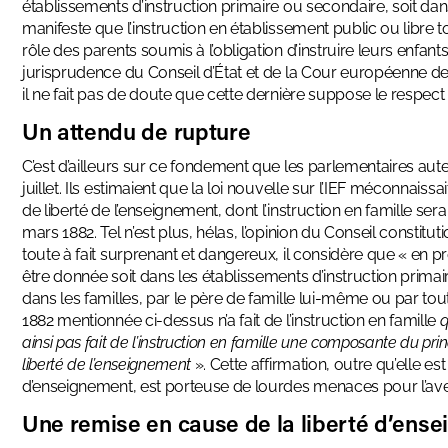
établissements d’instruction primaire ou secondaire, soit dans 
manifeste que l’instruction en établissement public ou libre
rôle des parents soumis à l’obligation d’instruire leurs enfan
jurisprudence du Conseil d’État et de la Cour européenne des
il ne fait pas de doute que cette dernière suppose le respect
Un attendu de rupture
C’est d’ailleurs sur ce fondement que les parlementaires auteu
juillet. Ils estimaient que la loi nouvelle sur l’IEF méconnais
de liberté de l’enseignement, dont l’instruction en famille s
mars 1882. Tel n’est plus, hélas, l’opinion du Conseil constit
toute à fait surprenant et dangereux, il considère que « en pré
être donnée soit dans les établissements d’instruction primai
dans les familles, par le père de famille lui-même ou par toute
1882 mentionnée ci-dessus n’a fait de l’instruction en famille
q
ainsi pas fait de l’instruction en famille une composante du pr
liberté de l’enseignement
». Cette affirmation, outre qu’elle est
d’enseignement, est porteuse de lourdes menaces pour l’aven
Une remise en cause de la liberté d’ens