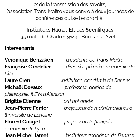
et de la transmission des savoirs,
l’association Trans-Maître vous convie à deux journées de
conférences qui se tiendront à :
I
nstitut des
H
autes
E
tudes
Sc
ientifiques
35 route de Chartres 91440 Bures-sur-Yvette
Intervenants
:
Véronique Benzaken
présidente de Trans-Maître
Françoise Candelier
directrice primaire, académie de
Lille
Laure Cren
institutrice, académie de Rennes
Michaël Devaux
professeur agrégé de
philosophie, IUFM d’Alençon
Brigitte Etienne
orthophoniste
Jean-Pierre Ferrier
professeur de mathématiques à
l’université de Lorraine
Florent Gouget
professeur de français,
académie de Lyon
Jean Michel Jamet
instituteur, académie de Rennes