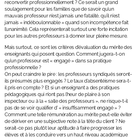
reconvertir professionnellement ? Ce serait un grand
soulagement pour les familles que de savoir qu’un
mauvais professeur n’est jamais une fatalité, qu’il n’est
jamais « indéboulonnable » quand son incompétence fait
l’unanimité. Cela représenterait surtout une forte incitation
pour les autres professeurs à donner leur pleine mesure.
Mais surtout, ce sont les critères d’évaluation du mérite des
enseignants qui posent question. Comment jugera-t-on
qu’un professeur est « engagé » dans sa pratique
professionnelle ?
On peut craindre le pire : les professeurs syndiqués seront-
ils présumés plus engagés ? Le taux d’absentéisme sera-t-
il pris en compte ? Et si un enseignant a des pratiques
pédagogiques qui n’ont pas l’heur de plaire à son
inspecteur ou à la « salle des professeurs », ne risque-t-il
pas de se voir qualifier d’ « insuffisamment engagé » ?
Comment une telle rémunération au mérite peut-elle éviter
de dériver en une subjective note à la tête du client ? Ne
serait-ce pas plutôt leur aptitude à faire progresser les
élèves et à les conduire vers un haut niveau académique