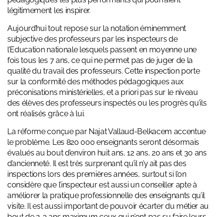
légitimement les inspirer.
Aujourd’hui tout repose sur la notation éminemment
subjective des professeurs par les inspecteurs de
l’Education nationale lesquels passent en moyenne une
fois tous les 7 ans, ce qui ne permet pas de juger de la
qualité du travail des professeurs. Cette inspection porte
sur la conformité des méthodes pédagogiques aux
préconisations ministérielles, et a priori pas sur le niveau
des élèves des professeurs inspectés ou les progrès qu’ils
ont réalisés grâce à lui.
La réforme conçue par Najat Vallaud-Belkacem accentue
le problème. Les 820 000 enseignants seront désormais
évalués au bout d’environ huit ans, 12 ans, 20 ans et 30 ans
d’ancienneté. Il est très surprenant qu’il n’y ait pas des
inspections lors des premières années, surtout si l’on
considère que l’inspecteur est aussi un conseiller apte à
améliorer la pratique professionnelle des enseignants qu’il
visite. Il est aussi important de pouvoir écarter du métier au
bout de 2-3 ans maximum ceux qui n’ont pas su faire leurs