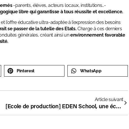
cernés
-parents, élèves, acteurs locaux, institutions…-
gique libre qui garantisse à tous réussite et excellence.
, et l’offre éducative ultra-adaptée à l’expression des besoins
it se passer de la tutelle des Etats.
Charge à ces derniers
onduites générales, créant ainsi un
environnement favorable
ité.
Pinterest
WhatsApp
Article suivant
[Ecole de production] EDEN School, une école hors contrat qui forme avec succès des développeurs dès 14 ans