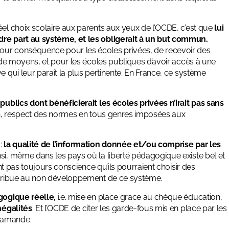
el choix scolaire aux parents aux yeux de l’OCDE, c’est que
lui
ndre part au système, et les obligerait à un but commun.
pour conséquence pour les écoles privées, de recevoir des
é de moyens, et pour les écoles publiques d’avoir accès à une
e qui leur paraît la plus pertinente. En France, ce système
 publics dont bénéficierait les écoles privées n’irait pas sans
ion, respect des normes en tous genres imposées aux
 :
la qualité de l’information donnée et/ou comprise par les
insi, même dans les pays où la liberté pédagogique existe bel et
ont pas toujours conscience qu’ils pourraient choisir des
ontribue au non développement de ce système.
gogique réelle,
i.e. mise en place grace au chèque éducation,
négalités
. Et l’OCDE de citer les garde-fous mis en place par les
flamande.