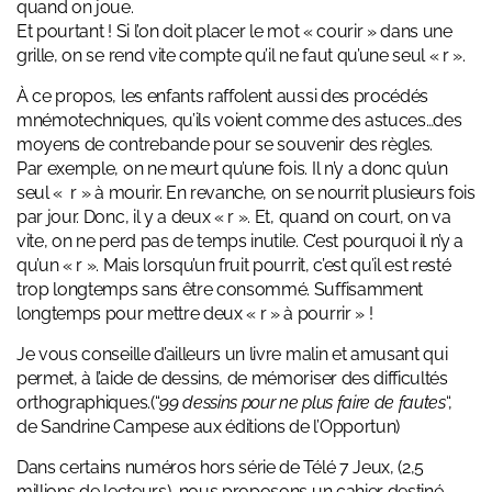
quand on joue.
Et pourtant ! Si l’on doit placer le mot « courir » dans une
grille, on se rend vite compte qu’il ne faut qu’une seul « r ».
À ce propos, les enfants raffolent aussi des procédés
mnémotechniques, qu’ils voient comme des astuces…des
moyens de contrebande pour se souvenir des règles.
Par exemple, on ne meurt qu’une fois. Il n’y a donc qu’un
seul « r » à mourir. En revanche, on se nourrit plusieurs fois
par jour. Donc, il y a deux « r ». Et, quand on court, on va
vite, on ne perd pas de temps inutile. C’est pourquoi il n’y a
qu’un « r ». Mais lorsqu’un fruit pourrit, c’est qu’il est resté
trop longtemps sans être consommé. Suffisamment
longtemps pour mettre deux « r » à pourrir » !
Je vous conseille d’ailleurs un livre malin et amusant qui
permet, à l’aide de dessins, de mémoriser des difficultés
orthographiques.(“
99 dessins pour ne plus faire de fautes
“,
de Sandrine Campese aux éditions de l’Opportun)
Dans certains numéros hors série de Télé 7 Jeux, (2,5
millions de lecteurs), nous proposons un cahier destiné