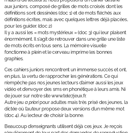
aux juniors, composé de grilles de mots croisés dont les
définitions sont dessinées (
doc 1
) et de mots fléchés aux
définitions écrites, mais avec quelques lettres déjà placées,
pour les guider. (
doc 2
)
Il y a aussi les « mots mystérieux » (
doc 3
) qui leur plaisent
énormément. Il s’agit de retrouver dans une grille une liste
de mots écrits en tous sens. La mémoire visuelle
fonctionne à plein et le cerveau imprime les bonnes
graphies.
Ces cahiers juniors rencontrent un immense succès et ont,
en plus, la vertu de rapprocher les générations. Ce qui
n’empêche pas nos jeunes lecteurs d’aimer aussi les jeux
vidéo et d’envoyer des sms en phonétique à leurs amis. Ni
de jouer sur notre site
www.tele7jeux.fr
.
Autre jeu
a priori
pour adultes mais très prisé des jeunes, la
dictée où l’auteur propose deux versions d’un même mot
(
doc 4
). Au lecteur de choisir la bonne.
Beaucoup d’enseignants utilisent déjà ces jeux. Je reçois
régulièrement de leur part des demandes de reproduction