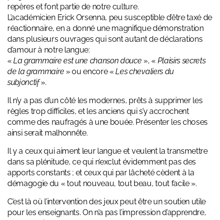
repères et font partie de notre culture.
L’académicien Erick Orsenna, peu susceptible d’être taxé de
réactionnaire, en a donné une magnifique démonstration
dans plusieurs ouvrages qui sont autant de déclarations
d’amour à notre langue:
«
La grammaire est une chanson douce
», «
Plaisirs secrets
de la grammaire
» ou encore «
Les chevaliers du
subjonctif
».
Il n’y a pas d’un côté les modernes, prêts à supprimer les
règles trop difficiles, et les anciens qui s’y accrochent
comme des naufragés à une bouée. Présenter les choses
ainsi serait malhonnête.
Il y a ceux qui aiment leur langue et veulent la transmettre
dans sa plénitude, ce qui n’exclut évidemment pas des
apports constants ; et ceux qui par lâcheté cèdent à la
démagogie du « tout nouveau, tout beau, tout facile ».
C’est là où l’intervention des jeux peut être un soutien utile
pour les enseignants. On n’a pas l’impression d’apprendre,