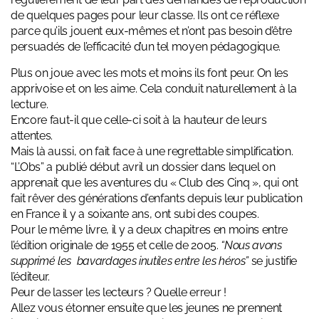
de quelques pages pour leur classe. Ils ont ce réflexe
parce qu’ils jouent eux-mêmes et n’ont pas besoin d’être
persuadés de l’efficacité d’un tel moyen pédagogique.
Plus on joue avec les mots et moins ils font peur. On les
apprivoise et on les aime. Cela conduit naturellement à la
lecture.
Encore faut-il que celle-ci soit à la hauteur de leurs
attentes.
Mais là aussi, on fait face à une regrettable simplification.
“L’Obs” a publié début avril un dossier dans lequel on
apprenait que les aventures du « Club des Cinq », qui ont
fait rêver des générations d’enfants depuis leur publication
en France il y a soixante ans, ont subi des coupes.
Pour le même livre, il y a deux chapitres en moins entre
l’édition originale de 1955 et celle de 2005.
“Nous avons
supprimé les bavardages inutiles entre les héros”
se justifie
l’éditeur.
Peur de lasser les lecteurs ? Quelle erreur !
Allez vous étonner ensuite que les jeunes ne prennent