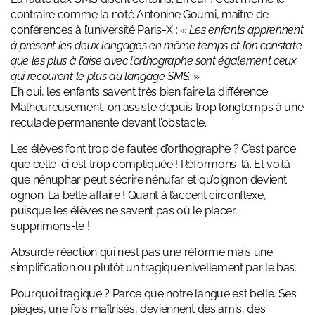
contraire comme l’a noté Antonine Goumi, maître de
conférences à l’université Paris-X : «
Les enfants apprennent
à présent les deux langages en même temps et l’on constate
que les plus à l’aise avec l’orthographe sont également ceux
qui recourent le plus au langage SMS.
»
Eh oui, les enfants savent très bien faire la différence.
Malheureusement, on assiste depuis trop longtemps à une
reculade permanente devant l’obstacle.
Les élèves font trop de fautes d’orthographe ? C’est parce
que celle-ci est trop compliquée ! Réformons-là. Et voilà
que nénuphar peut s’écrire nénufar et qu’oignon devient
ognon. La belle affaire ! Quant à l’accent circonflexe,
puisque les élèves ne savent pas où le placer,
supprimons-le !
Absurde réaction qui n’est pas une réforme mais une
simplification ou plutôt un tragique nivellement par le bas.
Pourquoi tragique ? Parce que notre langue est belle. Ses
pièges, une fois maîtrisés, deviennent des amis, des