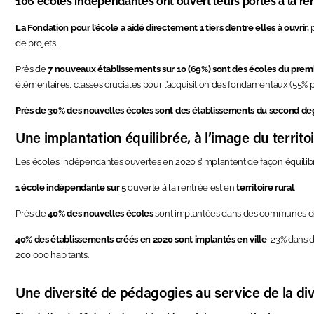
106 écoles indépendantes ont ouvert leurs portes à la re
La Fondation pour l’école a aidé directement 1 tiers d’entre elles à ouvrir,
p
de projets.
Près de
7 nouveaux établissements sur 10 (69%) sont des écoles du prem
élémentaires, classes cruciales pour l’acquisition des fondamentaux (55% 
Près de 30% des nouvelles écoles sont des établissements du second de
Une implantation équilibrée, à l’image du territoi
Les écoles indépendantes ouvertes en 2020 s’implantent de façon équilibrée
1 école indépendante sur 5
ouverte à la rentrée est en
territoire rural
.
Près de
40% des nouvelles écoles
sont implantées dans des communes 
40% des établissements créés en 2020 sont implantés en ville
, 23% dans 
200 000 habitants.
Une diversité de pédagogies au service de la div