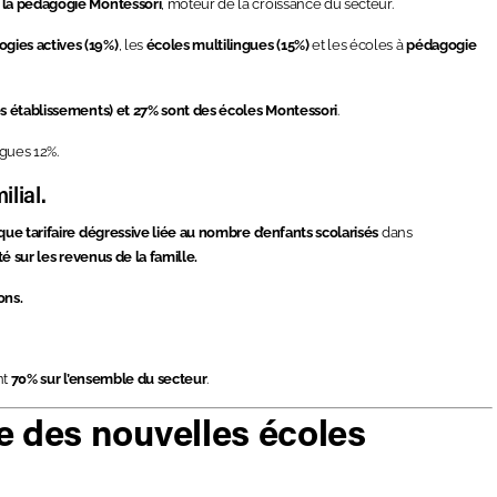
e la pédagogie Montessori
, moteur de la croissance du secteur.
gies actives (19%)
, les
écoles multilingues (15%)
et les écoles à
pédagogie
es établissements) et 27% sont des écoles Montessori
.
ngues 12%.
lial.
ique tarifaire dégressive liée au nombre d’enfants scolarisés
dans
té sur les revenus de la famille.
ons.
nt
70% sur l’ensemble du secteur
.
ve des nouvelles écoles