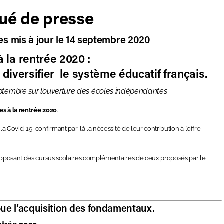
é de presse
es mis à jour le 14 septembre 2020
 la rentrée 2020 :
diversifier le système éducatif français.
tembre sur l’ouverture des écoles indépendantes
s à la rentrée 2020
.
Covid-19, confirmant par-là la nécessité de leur contribution à l’offre
proposant des cursus scolaires complémentaires de ceux proposés par le
oue l’acquisition des fondamentaux.