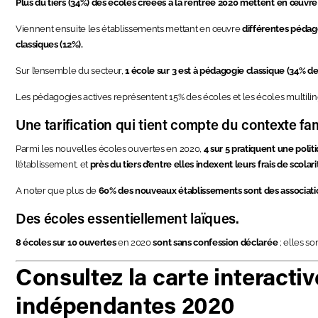
Plus du tiers (34%) des écoles créées à la rentrée 2020 mettent en œuvr
Viennent ensuite les établissements mettant en œuvre
différentes pédago
classiques (12%).
Sur l’ensemble du secteur,
1 école sur 3 est à pédagogie classique (34% d
Les pédagogies actives représentent 15% des écoles et les écoles multili
Une tarification qui tient compte du contexte fami
Parmi les nouvelles écoles ouvertes en 2020,
4 sur 5 pratiquent une polit
l’établissement, et
près du tiers d’entre elles indexent leurs frais de scolari
A noter que plus de
60% des nouveaux établissements sont des associati
Des écoles essentiellement laïques.
8 écoles sur 10 ouvertes
en 2020
sont sans confession déclarée
; elles so
Consultez la carte interacti
indépendantes 2020