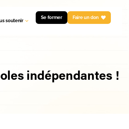
Se former
Faire un don
us soutenir
coles indépendantes !