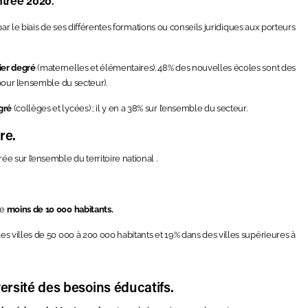
ntrée 2020.
ar le biais de ses différentes formations ou conseils juridiques aux porteurs
ier degré
(maternelles et élémentaires). 48% des nouvelles écoles sont des
pour l’ensemble du secteur).
gré
(collèges et lycées) ; il y en a 38% sur l’ensemble du secteur.
re.
 sur l’ensemble du territoire national .
de
moins de 10 000 habitants.
des villes de 50 000 à 200 000 habitants et 19% dans des villes supérieures à
ersité des besoins éducatifs.