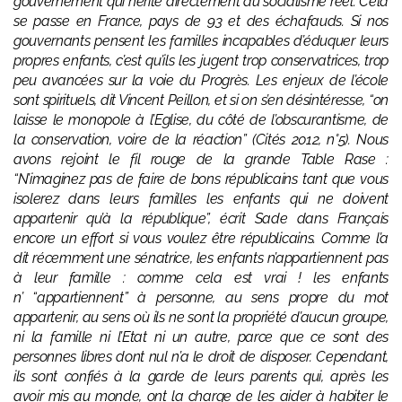
gouvernement qui hérite directement du socialisme réel. Cela
se passe en France, pays de 93 et des échafauds. Si nos
gouvernants pensent les familles incapables d’éduquer leurs
propres enfants, c’est qu’ils les jugent trop conservatrices, trop
peu avancées sur la voie du Progrès. Les enjeux de l’école
sont spirituels, dit Vincent Peillon, et si on s’en désintéresse, “on
laisse le monopole à l’Eglise, du côté de l’obscurantisme, de
la conservation, voire de la réaction” (Cités 2012, n°5). Nous
avons rejoint le fil rouge de la grande Table Rase :
“N’imaginez pas de faire de bons républicains tant que vous
isolerez dans leurs familles les enfants qui ne doivent
appartenir qu’à la république”, écrit Sade dans Français
encore un effort si vous voulez être républicains. Comme l’a
dit récemment une sénatrice, les enfants n’appartiennent pas
à leur famille : comme cela est vrai ! les enfants
n’ “appartiennent” à personne, au sens propre du mot
appartenir, au sens où ils ne sont la propriété d’aucun groupe,
ni la famille ni l’Etat ni un autre, parce que ce sont des
personnes libres dont nul n’a le droit de disposer. Cependant,
ils sont confiés à la garde de leurs parents qui, après les
avoir mis au monde, ont la charge de les aider à habiter le