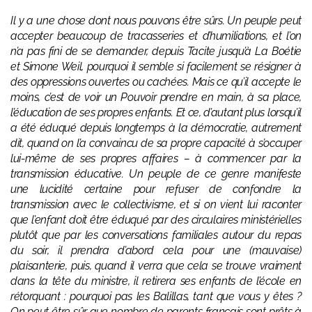
Il y a une chose dont nous pouvons être sûrs. Un peuple peut
accepter beaucoup de tracasseries et d’humiliations, et l’on
n’a pas fini de se demander, depuis Tacite jusqu’à La Boétie
et Simone Weil, pourquoi il semble si facilement se résigner à
des oppressions ouvertes ou cachées. Mais ce qu’il accepte le
moins, c’est de voir un Pouvoir prendre en main, à sa place,
l’éducation de ses propres enfants. Et ce, d’autant plus lorsqu’il
a été éduqué depuis longtemps à la démocratie, autrement
dit, quand on l’a convaincu de sa propre capacité à s’occuper
lui-même de ses propres affaires – à commencer par la
transmission éducative. Un peuple de ce genre manifeste
une lucidité certaine pour refuser de confondre la
transmission avec le collectivisme, et si on vient lui raconter
que l’enfant doit être éduqué par des circulaires ministérielles
plutôt que par les conversations familiales autour du repas
du soir, il prendra d’abord cela pour une (mauvaise)
plaisanterie, puis, quand il verra que cela se trouve vraiment
dans la tête du ministre, il retirera ses enfants de l’école en
rétorquant : pourquoi pas les Balillas, tant que vous y êtes ?
On peut être sûr que nombre de parents français sont prêts à