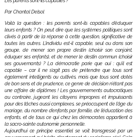
Les parents sont-ils capables ?
Par Chantal Delsol
Voilà la question : les parents sont-ils capables d’éduquer
leurs enfants ? On peut dire que les systèmes politiques sont
clivés à partir de la réponse à cette question, significative de
toutes les autres. L’individu est-il capable, seul ou dans son
groupe, de mener son propre destin (choisir son conjoint,
éduquer ses enfants), et de mener le destin commun (choisir
ses gouvernants) ? La démocratie parie que oui : qu’il est
capable – car il ne s’agit pas de prétendre que tous sont
également intelligents ou cultivés, mais que tous sont dotés
de bon sens et de prudence, ce genre de décision n’étant pas
une affaire de diplômes ! Les gouvernements autocratiques
au contraire, jugeant les citoyens impropres et impuissants
pour des tâches aussi complexes, se préoccupent de l’âge du
mariage, du nombre d’enfants par famille, de l’éducation des
enfants, et de tous ce qui chez les démocrates appartient à
la sacro-sainte autonomie personnelle.
Aujourd’hui ce principe essentiel se voit transgressé par un