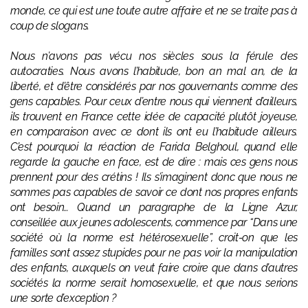
monde, ce qui est une toute autre affaire et ne se traite pas à
coup de slogans.
Nous n’avons pas vécu nos siècles sous la férule des
autocraties. Nous avons l’habitude, bon an mal an, de la
liberté, et d’être considérés par nos gouvernants comme des
gens capables. Pour ceux d’entre nous qui viennent d’ailleurs,
ils trouvent en France cette idée de capacité plutôt joyeuse,
en comparaison avec ce dont ils ont eu l’habitude ailleurs.
C’est pourquoi la réaction de Farida Belghoul, quand elle
regarde la gauche en face, est de dire : mais ces gens nous
prennent pour des crétins ! Ils s’imaginent donc que nous ne
sommes pas capables de savoir ce dont nos propres enfants
ont besoin… Quand un paragraphe de la Ligne Azur,
conseillée aux jeunes adolescents, commence par “Dans une
société où la norme est hétérosexuelle”, croit-on que les
familles sont assez stupides pour ne pas voir la manipulation
des enfants, auxquels on veut faire croire que dans d’autres
sociétés la norme serait homosexuelle, et que nous serions
une sorte d’exception ?