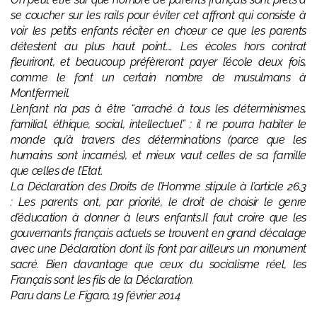
se coucher sur les rails pour éviter cet affront qui consiste à
voir les petits enfants réciter en chœur ce que les parents
détestent au plus haut point…. Les écoles hors contrat
fleuriront, et beaucoup préfèreront payer l’école deux fois,
comme le font un certain nombre de musulmans à
Montfermeil.
L’enfant n’a pas à être “arraché à tous les déterminismes,
familial, éthique, social, intellectuel” : il ne pourra habiter le
monde qu’à travers des déterminations (parce que les
humains sont incarnés), et mieux vaut celles de sa famille
que celles de l’Etat.
La Déclaration des Droits de l’Homme stipule à l’article 26.3
: Les parents ont, par priorité, le droit de choisir le genre
d’éducation à donner à leurs enfants.Il faut croire que les
gouvernants français actuels se trouvent en grand décalage
avec une Déclaration dont ils font par ailleurs un monument
sacré. Bien davantage que ceux du socialisme réel, les
Français sont les fils de la Déclaration.
Paru dans Le Figaro, 19 février 2014