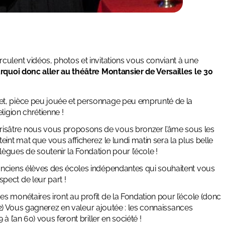
culent vidéos, photos et invitations vous conviant à
une
rquoi donc aller au théâtre Montansier de Versailles le 30
t, pièce peu jouée et personnage peu emprunté de la
ligion chrétienne !
risâtre nous vous proposons de vous bronzer l’âme sous les
teint mat que vous afficherez le lundi matin sera la plus belle
ègues de soutenir la Fondation pour l’école !
d’anciens élèves des écoles indépendantes qui souhaitent vous
pect de leur part !
es monétaires iront au profit de la Fondation pour l’école (donc
)). 2) Vous gagnerez en valeur ajoutée : les connaissances
à l’an 60) vous feront briller en société !