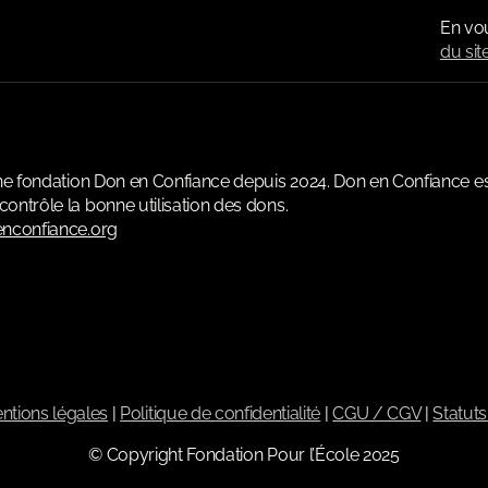
En vo
du sit
une fondation Don en Confiance depuis 2024. Don en Confiance e
ontrôle la bonne utilisation des dons.
nconfiance.org
ntions légales
|
Politique de confidentialité
|
CGU / CGV
|
Statuts
© Copyright Fondation Pour l’École 2025