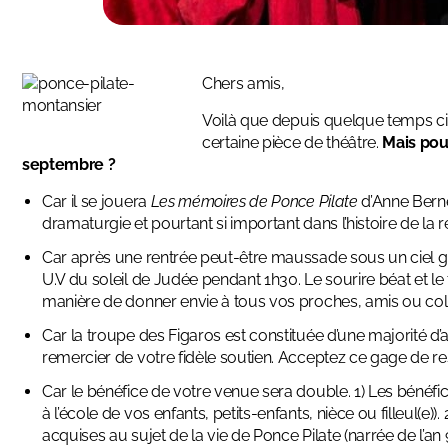
Chers amis,
Voilà que depuis quelque temps cir
certaine pièce de théâtre
.
Mais pou
septembre ?
Car il se jouera
Les mémoires de Ponce Pilate
d’Anne Berne
dramaturgie et pourtant si important dans l’histoire de la re
Car après une rentrée peut-être maussade sous un ciel g
U.V du soleil de Judée pendant 1h30. Le sourire béat et le 
manière de donner envie à tous vos proches, amis ou coll
Car la troupe des Figaros est constituée d’une majorité 
remercier de votre fidèle soutien. Acceptez ce gage de res
Car le bénéfice de votre venue sera double. 1) Les bénéfic
à l’école de vos enfants, petits-enfants, nièce ou filleul(e
acquises au sujet de la vie de Ponce Pilate (narrée de l’an 9 