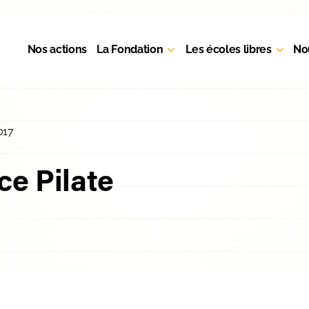
Nos actions
La Fondation
Les écoles libres
No
017
e Pilate