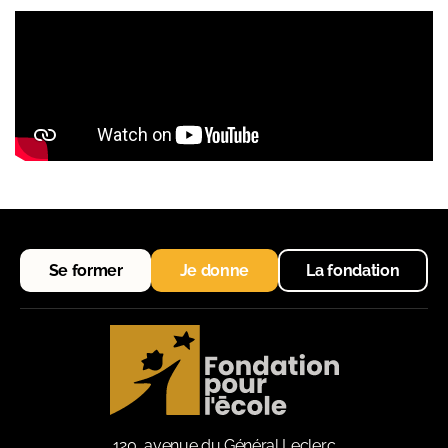
Se former
Je donne
La fondation
120, avenue du Général Leclerc