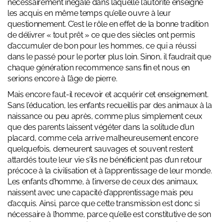
nécessairement inégale dans laquelle l’autorité enseigne
les acquis en même temps qu’elle ouvre à leur
questionnement. C’est le rôle en effet de la bonne tradition
de délivrer « tout prêt » ce que des siècles ont permis
d’accumuler de bon pour les hommes, ce qui a réussi
dans le passé pour le porter plus loin. Sinon, il faudrait que
chaque génération recommence sans ﬁn et nous en
serions encore à l’âge de pierre.
Mais encore faut-il recevoir et acquérir cet enseignement.
Sans l’éducation, les enfants recueillis par des animaux à la
naissance ou peu après, comme plus simplement ceux
que des parents laissent végéter dans la solitude d’un
placard, comme cela arrive malheureusement encore
quelquefois, demeurent sauvages et souvent restent
attardés toute leur vie s’ils ne bénéﬁcient pas d’un retour
précoce à la civilisation et à l’apprentissage de leur monde.
Les enfants d’homme, à l’inverse de ceux des animaux,
naissent avec une capacité d’apprentissage mais peu
d’acquis. Ainsi, parce que cette transmission est donc si
nécessaire à l’homme, parce qu’elle est constitutive de son