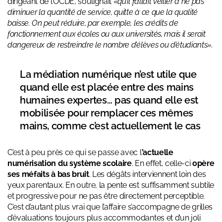
dirigeant de l’OCDE, soulignait «
qu’il fallait veiller à ne pas
diminuer la quantité de service, quitte à ce que la qualité
baisse. On peut réduire, par exemple, les crédits de
fonctionnement aux écoles ou aux universités, mais il serait
dangereux de restreindre le nombre d’élèves ou d’étudiants».
La médiation numérique n’est utile que
quand elle est placée entre des mains
humaines expertes… pas quand elle est
mobilisée pour remplacer ces mêmes
mains, comme c’est actuellement le cas
C’est à peu près ce qui se passe avec l
’actuelle
numérisation du système scolaire
. En effet, celle-ci
opère
ses méfaits à bas bruit
. Les dégâts interviennent loin des
yeux parentaux. En outre, la pente est suffisamment subtile
et progressive pour ne pas être directement perceptible.
C’est d’autant plus vrai que l’affaire s’accompagne de grilles
d’évaluations toujours plus accommodantes et d’un joli