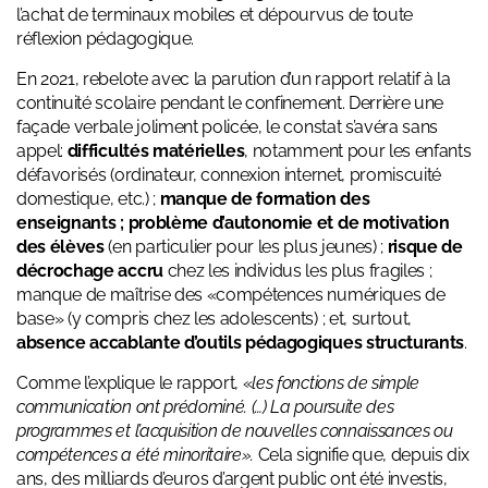
l’achat de terminaux mobiles et dépourvus de toute
réflexion pédagogique.
En 2021, rebelote avec la parution d’un rapport relatif à la
continuité scolaire pendant le confinement. Derrière une
façade verbale joliment policée, le constat s’avéra sans
appel:
difficultés matérielles
, notamment pour les enfants
défavorisés (ordinateur, connexion internet, promiscuité
domestique, etc.) ;
manque de formation des
enseignants ; problème d’autonomie et de motivation
des élèves
(en particulier pour les plus jeunes) ;
risque de
décrochage accru
chez les individus les plus fragiles ;
manque de maîtrise des «compétences numériques de
base» (y compris chez les adolescents) ; et, surtout,
absence accablante d’outils pédagogiques structurants
.
Comme l’explique le rapport, «
les fonctions de simple
communication ont prédominé. (…) La poursuite des
programmes et l’acquisition de nouvelles connaissances ou
compétences a été minoritaire».
Cela signifie que, depuis dix
ans, des milliards d’euros d’argent public ont été investis,