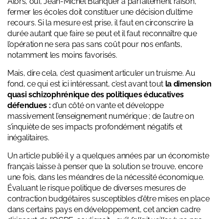
Alors, oui, Jean-Michel Blanquer a parfaitement raison,
fermer les écoles doit constituer une décision d’ultime
recours. Si la mesure est prise, il faut en circonscrire la
durée autant que faire se peut et il faut reconnaître que
l’opération ne sera pas sans coût pour nos enfants,
notamment les moins favorisés.
Mais, dire cela, c’est quasiment articuler un truisme. Au
fond, ce qui est ici intéressant, c’est avant tout
la dimension
quasi schizophrénique des politiques éducatives
défendues :
d’un côté on vante et développe
massivement l’enseignement numérique ; de l’autre on
s’inquiète de ses impacts profondément négatifs et
inégalitaires.
Un article publié il y a quelques années par un économiste
français laisse à penser que la solution se trouve, encore
une fois, dans les méandres de la nécessité économique.
Évaluant le risque politique de diverses mesures de
contraction budgétaires susceptibles d’être mises en place
dans certains pays en développement, cet ancien cadre