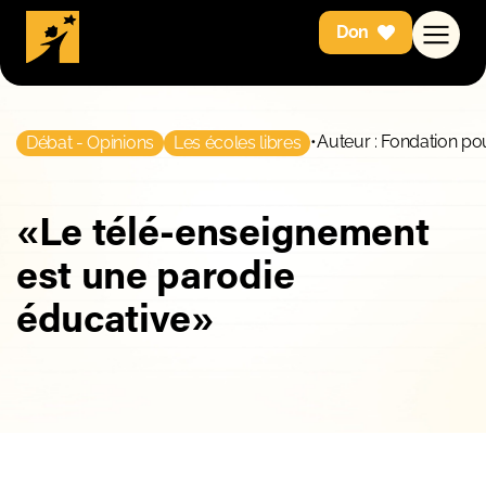
Don
•
Auteur : Fondation pou
Débat - Opinions
Les écoles libres
«Le télé-enseignement
est une parodie
éducative»