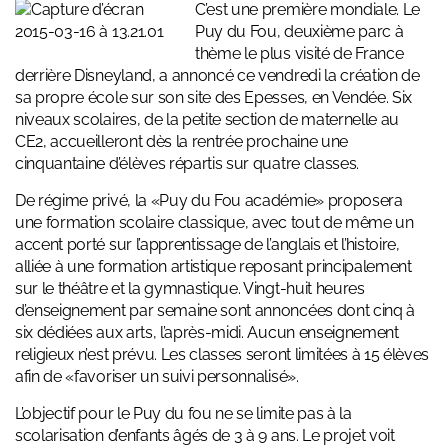
C’est une première mondiale. Le
Puy du Fou, deuxième parc à
thème le plus visité de France
derrière Disneyland, a annoncé ce vendredi la création de
sa propre école sur son site des
Epesses, en Vendée
. Six
niveaux scolaires, de la petite section de maternelle au
CE2, accueilleront dès la rentrée prochaine une
cinquantaine d’élèves répartis sur quatre classes.
De régime privé, la «Puy du Fou académie» proposera
une formation scolaire classique, avec tout de même un
accent porté sur l’apprentissage de l’anglais et l’histoire,
alliée à une formation artistique reposant principalement
sur le théâtre et la gymnastique. Vingt-huit heures
d’enseignement par semaine sont annoncées dont cinq à
six dédiées aux arts, l’après-midi. Aucun enseignement
religieux n’est prévu. Les classes seront limitées à 15 élèves
afin de «favoriser un suivi personnalisé».
L’objectif pour le Puy du fou ne se limite pas à la
scolarisation d’enfants âgés de 3 à 9 ans. Le projet voit