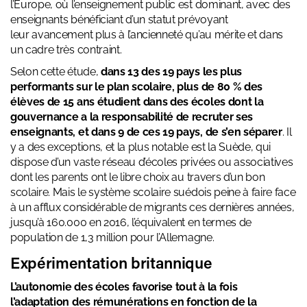
l’Europe, où l’enseignement public est dominant, avec des
enseignants bénéficiant d’un statut prévoyant
leur
avancement
plus à l’ancienneté qu’au mérite et dans
un cadre très contraint.
Selon cette étude,
dans 13 des 19 pays les plus
performants sur le plan scolaire, plus de 80 % des
élèves de 15 ans étudient dans des écoles dont la
gouvernance a la responsabilité de recruter ses
enseignants, et dans 9 de ces 19 pays, de s’en séparer
. Il
y a des exceptions, et la plus notable est la Suède, qui
dispose d’un vaste réseau d’écoles privées ou associatives
dont les parents ont le libre choix au travers d’un bon
scolaire. Mais le système scolaire suédois peine à faire face
à un afflux considérable de migrants ces dernières années,
jusqu’à 160.000 en 2016, l’équivalent en termes de
population de 1,3 million pour l’Allemagne.
Expérimentation britannique
L’autonomie des écoles favorise tout à la fois
l’adaptation des rémunérations en fonction de la