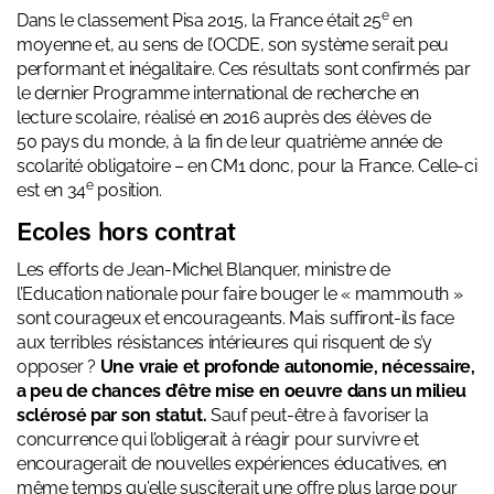
e
Dans le classement Pisa 2015, la France était 25
en
moyenne et, au sens de l’OCDE, son système serait peu
performant et inégalitaire. Ces résultats sont confirmés par
le dernier Programme international de recherche en
lecture scolaire, réalisé en 2016 auprès des élèves de
50 pays du monde, à la fin de leur quatrième année de
scolarité obligatoire – en CM1 donc, pour la France. Celle-ci
e
est en 34
position.
Ecoles hors contrat
Les efforts de Jean-Michel Blanquer,
ministre de
l’Education nationale pour faire bouger le « mammouth »
sont courageux et encourageants. Mais suffiront-ils face
aux terribles résistances intérieures qui risquent de s’y
opposer ?
Une vraie et profonde autonomie, nécessaire,
a peu de chances d’être mise en oeuvre dans un milieu
sclérosé par son statut.
Sauf peut-être à favoriser la
concurrence qui l’obligerait à réagir pour survivre et
encouragerait de nouvelles expériences éducatives, en
même temps qu’elle susciterait une offre plus large pour