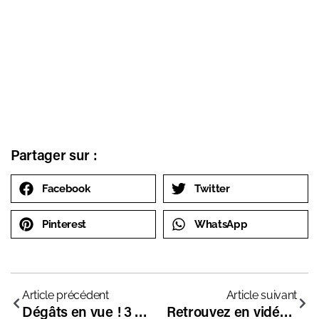
Partager sur :
Facebook
Twitter
Pinterest
WhatsApp
Article précédent
Article suivant
Dégâts en vue ! 3 grandes académies mettent en garde contre les écrans : parents et établissements, à quand le réveil ?
Retrouvez en vidéos le Salon Libsco : tables rondes, ateliers et reportages…