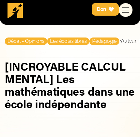
Don
•
Auteur :
Débat - Opinions
Les écoles libres
Pédagogie
[INCROYABLE CALCUL
MENTAL] Les
mathématiques dans une
école indépendante