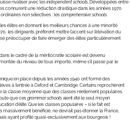
isse rivaliser avec les
independent schools
. Développées entre
elles connurent une réduction drastique dans les années 1970
ordinaires non sélectives : les
comprehensive schools
.
s élites en donnant les meilleurs chances à une minorité
, les dirigeants préfèrent mettre l’accent sur l’élévation du
se préoccuper de faire émerger des élites particulièrement
 dans le cadre de la méritocratie scolaire est devenu
la montée du niveau de tous importe, même s’il passe par le
annique en place depuis les années 1940 ont formé des
lèves à l’entrée à Oxford et Cambridge. Certains reprochèrent
de la classe moyenne que des classes réellement populaires.
doute que ces
grammar schools
aient été le seul moyen
ion d’élite. Que les classes populaires – si le fait est
s massivement bénéficié, ne devrait pas étonner la France,
ais ayant profité quasi-exclusivement aux bourgeois !