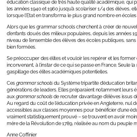
éducation classique de très haute qualité académique, qui pu
les années 1940 et 1960 jusqu’à scolariser 1/4 des élèves, 
lorsque l’Etat en transforma le plus grand nombre en écoles 
Alors que les grammar schools cherchent à créer de nouvelle
d’enfants doués des milieux populaires, depuis les années 1970
niveau de l’ensemble des élèves des écoles publiques, sans 
bien formées.
Se préoccuper des élites et vouloir les repérer et les former
inconvenant, à l’instar de ce qui se passe en France. Seule 
gaspillage des élites académiques potentielles.
Ces
grammar schools
du Système tripartite d’éducation brit
générations de leaders. Elles préparaient notamment leurs é
aux
grammar schools
de recruter davantage d’élèves issus 
Au regard du coût de l’éducation privée en Angleterre, nul 
accessibles aux classes moyennes pour bénéficier d’une éducat
vraiment statistiquement prouvé – se trouvent en avoir moin
mère de la Révolution de 1789, réalisée au nom du peuple m
Anne Coffinier