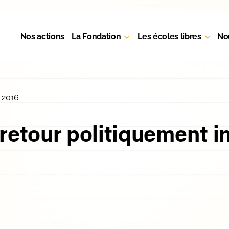
Nos actions
La Fondation
Les écoles libres
No
 2016
 retour politiquement 