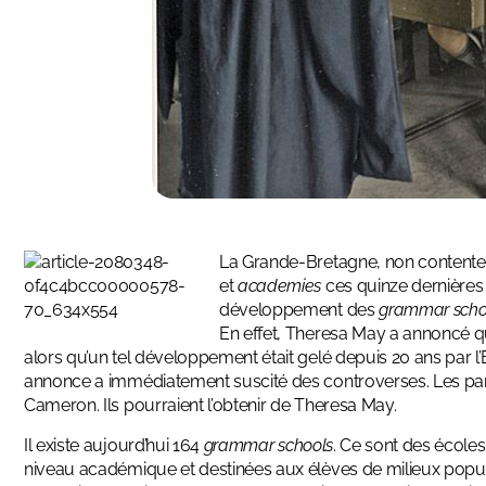
La Grande-Bretagne, non contente,
et
academies
ces quinze dernières 
développement des
grammar scho
En effet, Theresa May a annoncé q
alors qu’un tel développement était gelé depuis 20 ans par l’Et
annonce a immédiatement suscité des controverses. Les parl
Cameron. Ils pourraient l’obtenir de Theresa May.
Il existe aujourd’hui
164
grammar schools
. Ce sont des écoles
niveau académique et destinées aux élèves de milieux popula