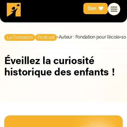
Don
•
Auteur : Fondation pour l'école
•
10
La Fondation
Podcast
Éveillez la curiosité
historique des enfants !