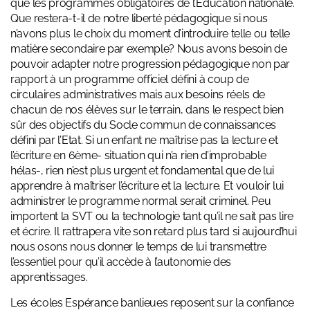
que les programmes obligatoires de l’Education nationale.
Que restera-t-il de notre liberté pédagogique si nous
n’avons plus le choix du moment d’introduire telle ou telle
matière secondaire par exemple? Nous avons besoin de
pouvoir adapter notre progression pédagogique non par
rapport à un programme officiel défini à coup de
circulaires administratives mais aux besoins réels de
chacun de nos élèves sur le terrain, dans le respect bien
sûr des objectifs du Socle commun de connaissances
défini par l’Etat. Si un enfant ne maîtrise pas la lecture et
l’écriture en 6ème- situation qui n’a rien d’improbable
hélas-, rien n’est plus urgent et fondamental que de lui
apprendre à maîtriser l’écriture et la lecture. Et vouloir lui
administrer le programme normal serait criminel. Peu
importent la SVT ou la technologie tant qu’il ne sait pas lire
et écrire. Il rattrapera vite son retard plus tard si aujourd’hui
nous osons nous donner le temps de lui transmettre
l’essentiel pour qu’il accède à l’autonomie des
apprentissages.
Les écoles Espérance banlieues reposent sur la confiance