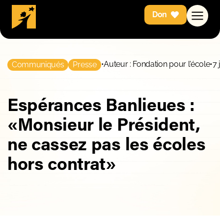
Don
•
Auteur : Fondation pour l'école
•
7 
Communiqués
Presse
Espérances Banlieues :
«Monsieur le Président,
ne cassez pas les écoles
hors contrat»