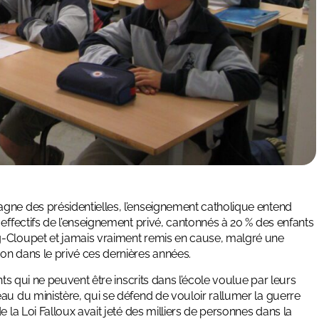
gne des présidentielles, l’enseignement catholique entend
 effectifs de l’enseignement privé, cantonnés à 20 % des enfants
g-Cloupet et jamais vraiment remis en cause, malgré une
on dans le privé ces dernières années.
nts qui ne peuvent être inscrits dans l’école voulue par leurs
au du ministère, qui se défend de vouloir rallumer la guerre
 la Loi Falloux avait jeté des milliers de personnes dans la