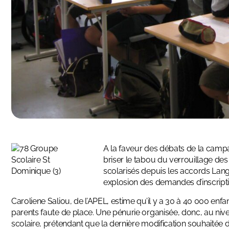
A la faveur des débats de la campa
briser le tabou du verrouillage des
scolarisés depuis les accords Lan
explosion des demandes d’inscripti
Caroliene Saliou, de l’APEL, estime qu’il y a 30 à 40 000 enfa
parents faute de place. Une pénurie organisée, donc, au nive
scolaire, prétendant que la dernière modification souhaitée de