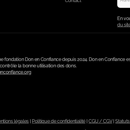
Contact
En vo
du sit
une fondation Don en Confiance depuis 2024. Don en Confiance e
ontrôle la bonne utilisation des dons.
nconfiance.org
ntions légales
|
Politique de confidentialité
|
CGU / CGV
|
Statuts