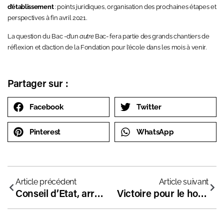
d’établissement
: points juridiques, organisation des prochaines étapes et
perspectives à fin avril 2021.
La question du Bac -d’un
autre
Bac- fera partie des grands chantiers de
réflexion et d’action de la Fondation pour l’école dans les mois à venir.
Partager sur :
Facebook
Twitter
Pinterest
WhatsApp
Article précédent
Article suivant
Conseil d’Etat, arrêté, premières épreuves… les dernières infos sur le Bac 2021 en contexte de pandémie
Victoire pour le hors contrat : la méthode qui marche !