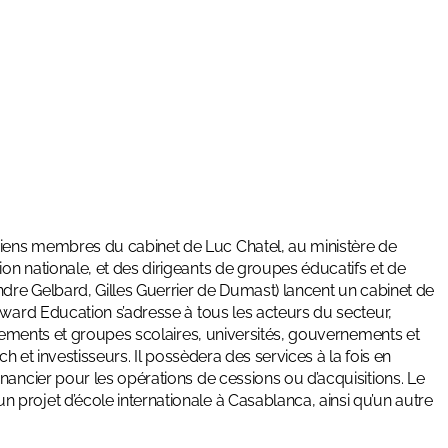
iens membres du cabinet de Luc Chatel, au ministère de
ion nationale, et des dirigeants de groupes éducatifs et de
ndre Gelbard, Gilles Guerrier de Dumast) lancent un cabinet de
rward Education
s’adresse à tous les acteurs du secteur,
issements et groupes scolaires, universités, gouvernements et
ch et investisseurs. Il possèdera des services à la fois en
nancier pour les opérations de cessions ou d’acquisitions. Le
projet d’école internationale à Casablanca, ainsi qu’un autre