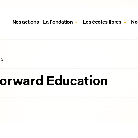
Nos actions
La Fondation
Les écoles libres
No
15
Forward Education