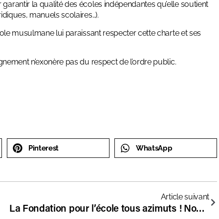
garantir la qualité des écoles indépendantes qu’elle soutient
idiques, manuels scolaires…).
école musulmane lui paraissant respecter cette charte et ses
eignement n’exonère pas du respect de l’ordre public.
Pinterest
WhatsApp
Article suivant
La Fondation pour l’école tous azimuts ! Nouvelles formations pour les profs, recours au Conseil d’Etat pour le futur Bac, inspections des écoles indépendantes… 2 mn pour saisir les enjeux du 1er trimestre