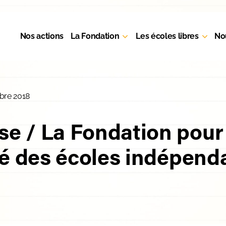
Nos actions
La Fondation
Les écoles libres
No
bre 2018
 / La Fondation pour l
té des écoles indépend