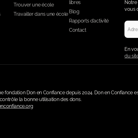
libres
Notre 
Trouver une école
vous d
Blog
s
Travailler dans une école
Rapports d’activité
Contact
En vo
du sit
une fondation Don en Confiance depuis 2024. Don en Confiance e
ontrôle la bonne utilisation des dons.
nconfiance.org