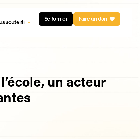
Se former
Faire un don
us soutenir
’école, un acteur
antes