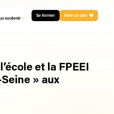
Se former
Faire un don
us soutenir
’école et la FPEEI
-Seine » aux