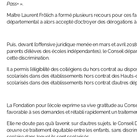
Pass
+
».
Maître Laurent Frölich a formé plusieurs recours pour ces f
départemental a alors accepté d’octroyer des dérogations à t
Puis, devant l’offensive juridique menée en mars et avril 2018
parents d’élèves des écoles indépendantes), le Conseil dépa
cette discrimination.
Il a permis l’éligibilité des collégiens du hors contrat au dis
scolarisés dans des établissements hors contrat des Hauts-d
scolarisés dans des établissements hors contrat d’autres dé
La Fondation pour l’école exprime sa vive gratitude au Cons
favorable à ses demandes et rétabli rapidement un traitement 
Elle ne doute pas qu’à l’avenir, sur d’autres sujets, le Con
œuvre ce traitement équitable entre les enfants, sans discrim
scolaire dans lequel ils sont scolarisés.