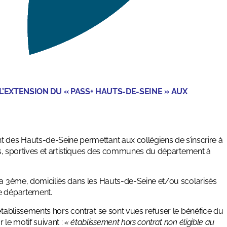
L’EXTENSION DU « PAS
S
+ HAUTS-DE-SEINE » AUX
t des Hauts-de-Seine permettant aux collégiens de s’inscrire à
lles, sportives et artistiques des communes du département à
 la 3ème, domiciliés dans les Hauts-de-Seine et/ou scolarisés
e département.
 établissements hors contrat se sont vues refuser le bénéfice du
le motif suivant :
« établissement
hor
s
contrat
non éligible au