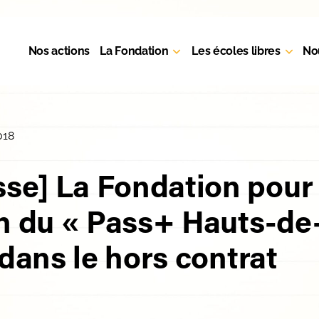
Nos actions
La Fondation
Les écoles libres
No
018
e] La Fondation pour l
on du « Pass+ Hauts-de
 dans le hors contrat