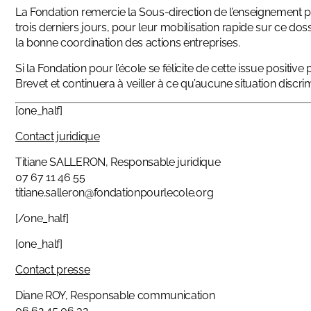
La Fondation remercie la Sous-direction de l’enseignement pri
trois derniers jours, pour leur mobilisation rapide sur ce do
la bonne coordination des actions entreprises.
Si la Fondation pour l’école se félicite de cette issue positive
Brevet et continuera à veiller à ce qu’aucune situation discri
[one_half]
Contact juridique
Titiane SALLERON, Responsable juridique
07 67 11 46 55
titiane.salleron@fondationpourlecole.org
[/one_half]
[one_half]
Contact presse
Diane ROY, Responsable communication
06 62 45 06 32