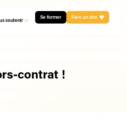
Se former
Faire un don
us soutenir
ors-contrat !