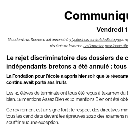
Communiqu
Vendredi 10
L’Académie de Rennes avait annoncé à
3 lycées hors contrat de Bretagne
le r
résultats de l’examen.
La Fondation pour l’école s’ét
Le rejet discriminatoire des dossiers de 
indépendants bretons a été annulé : tous 
La Fondation pour l’école a appris hier soir que le réexa
continu avait porté ses fruits.
Les 41 élèves de terminale ont tous été reçus à l’examen du
bien, 18 mentions Assez Bien et 10 mentions Bien ont été obte
Ce revirement est un signe fort : le respect des directives mi
tous les candidats devant les épreuves 2020 des examens nati
souffrir aucune exception.