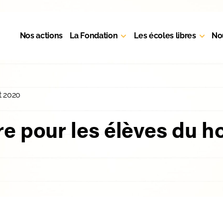
Nos actions
La Fondation
Les écoles libres
No
et 2020
re pour les élèves du h