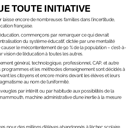
E TOUTE INITIATIVE
r
laisse encore de nombreuses familles dans l’incertitude,
cation française.
l’éducation, commençons par remarquer ce qui devrait
ntralisation du système éducatif, dictée par une mentalité
 causer le mécontentement de 90 % de la population – c’est-à-
r vision de l’éducation à toutes les autres.
ignement général, technologique, professionnel, CAP, et autre
 Les programmes et les méthodes d’enseignement sont décidés à
vant les citoyens et encore moins devant les élèves et leurs
pragmatisme au nom de l’uniformité.
eugles par intérêt ou par habitude aux possibilités de la
l mammouth, machine administrative d’une inertie à la mesure
s pour des millions d’élèves abandonnés à l’échec scolaire