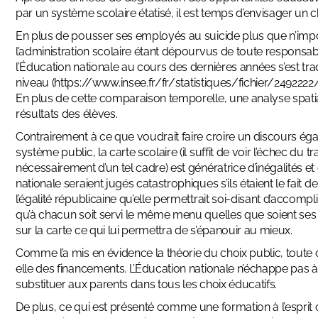
par un système scolaire étatisé, il est temps d’envisager u
En plus de
pousser ses employés au suicide plus que n’impo
l’administration scolaire étant dépourvus de toute responsa
l’Éducation nationale au cours des dernières années s’est tr
niveau (
https://www.insee.fr/fr/
statistiques/fichier/2492222
En plus de cette comparaison temporelle, une analyse spati
résultats des élèves
.
Contrairement à ce que voudrait faire croire un discours égalit
système public,
la carte scolaire
(il suffit de voir l’échec d
nécessairement d’un tel cadre) est génératrice d’
inégalités e
nationale seraient jugés catastrophiques s’ils étaient le fait d
l’égalité républicaine
qu’elle permettrait soi-disant d’accompl
qu’à chacun soit servi le même menu quelles que soient ses pa
sur la carte ce qui lui permettra de s’épanouir au mieux.
Comme l’a mis en évidence
la théorie du choix public
, toute
elle des financements. L’Éducation nationale n’échappe pas à
substituer aux parents dans tous les choix éducatifs
.
De plus, ce qui est présenté comme une formation à l’esprit c