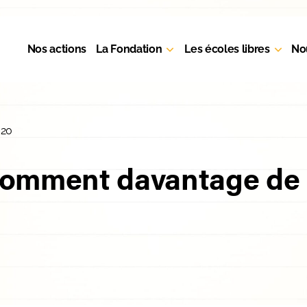
Nos actions
La Fondation
Les écoles libres
No
020
omment davantage de l