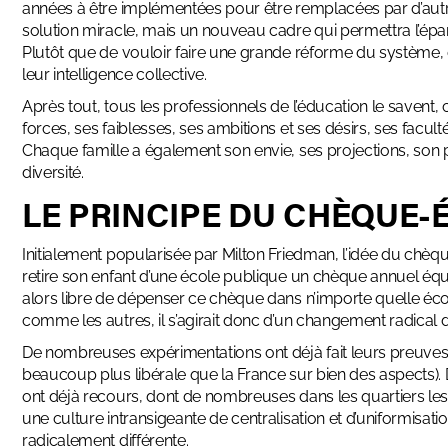
années à être implémentées pour être remplacées par d’autr
solution miracle, mais un nouveau cadre qui permettra l’épa
Plutôt que de vouloir faire une grande réforme du système, c
leur intelligence collective.
Après tout, tous les professionnels de l’éducation le savent, 
forces, ses faiblesses, ses ambitions et ses désirs, ses facul
Chaque famille a également son envie, ses projections, son p
diversité.
LE PRINCIPE DU CHÈQUE-
Initialement
popularisée par Milton Friedman
, l’idée du chèq
retire son enfant d’une école publique un chèque annuel équiv
alors libre de dépenser ce chèque dans n’importe quelle écol
comme les autres, il s’agirait donc d’un changement radical d
De nombreuses expérimentations ont déjà fait leurs preuves, a
beaucoup plus libérale que la France sur bien des aspects). 
ont déjà recours, dont de nombreuses dans les quartiers les 
une culture intransigeante de centralisation et d’uniformisati
radicalement différente.