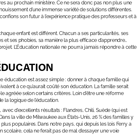
es au prochain ministère. Ce ne sera donc pas non plus une
nouissement d’une immense variété de solutions différentes.
onfions son futur à l’expérience pratique des professeurs et à
chaque enfant est différent. Chacun a ses particularités, ses
tés et ses phobies, sa manière la plus efficace d’apprendre…
rojet. L’Éducation nationale ne pourra jamais répondre à cette
ÉDUCATION
ue éducation est assez simple : donner à chaque famille qui
alent à ce qu’aurait coûté son éducation. La famille serait
e agréée selon certains critères. Loin d’être une réforme
e la logique de l’éducation.
vec d’excellents résultats : Flandres, Chili, Suède (qui est
Dans la ville de Milwaukee aux États-Unis, 26 % des familles y
plus populaires. Dans notre pays, qui depuis les lois Ferry a
on scolaire, cela ne ferait pas de mal d’essayer une voie