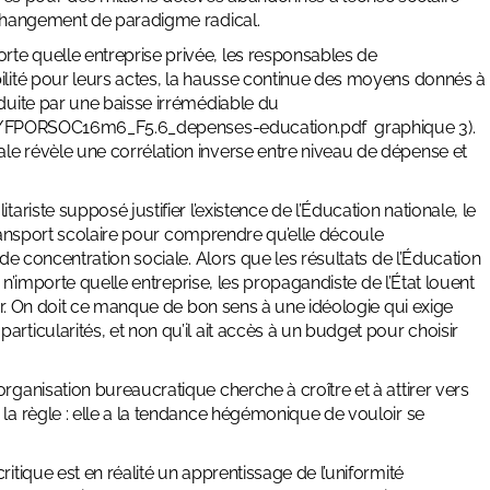
n changement de paradigme radical.
rte quelle entreprise privée
, les responsables de
bilité pour leurs actes, la hausse continue des moyens donnés à
aduite par une baisse irrémédiable du
/
FPORSOC16m6_F5.6_depenses-
education.pdf
graphique 3).
ale révèle
une corrélation inverse entre niveau de dépense et
ariste supposé justifier l’existence de l’Éducation nationale, le
u transport scolaire pour comprendre qu’elle découle
t de concentration sociale
. Alors que les résultats de l’Éducation
e n’importe quelle entreprise,
les propagandiste de l’État louent
ir. On doit ce manque de bon sens à une idéologie qui exige
rticularités, et non qu’il ait accès à un budget pour choisir
 organisation bureaucratique cherche à croître et à attirer vers
 la règle : elle a la tendance hégémonique de vouloir
se
ritique est en réalité un
apprentissage de l’uniformité