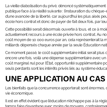
La vieille diabolisation du privé, dénoncé systématiquement
publique face à la réalité suivante : l’instauration du chèqu
d’une avancée de la liberté, car aujourd’hui les plus aisés p
école hors contrat et donc de payer de fait deux fois, par leurs
Cette possibilité serait désormais ouverte à tous, et ce à moin
actuellement recours à une école privée hors contrat. Au no
coût moyen de 10 000 euros par an, cela représenterait la
milliards dépensés chaque année par la seule Éducation nat
Ce moment passé, le coût supplémentaire initial serait plus 
encore une fois, voilà une dépense supplémentaire avec un e
coût marginal nul pour l’État, opportunité supplémentaire po
seuls perdants sont les intérêts privés liés au système éducati
UNE APPLICATION AU CAS
Les
bienfaits que la concurrence apporterait
sont énormes, c
vie économique.
Il est en effet évident que l’éducation n’échappe pas à la rè
temps faire davantage avec moins de moyens, contrairement