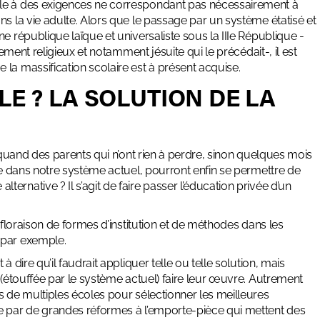
ugle à des exigences ne correspondant pas nécessairement à
ns la vie adulte. Alors que le passage par un système étatisé et
e république laïque et universaliste sous la IIIe République -
nement religieux et notamment jésuite qui le précédait-, il est
la massification scolaire est à présent acquise.
E ? LA SOLUTION DE LA
e quand des parents qui n’ont rien à perdre, sinon quelques mois
ire dans notre système actuel, pourront enfin se permettre de
rnative ? Il s’agit de faire passer l’éducation privée d’
un
 floraison de formes d’institution et de méthodes dans les
 par exemple.
 dire qu’il faudrait appliquer telle ou telle solution, mais
 (étouffée par le système actuel) faire leur œuvre. Autrement
s de multiples écoles pour sélectionner les meilleures
ue par de grandes réformes à l’emporte-pièce qui mettent des