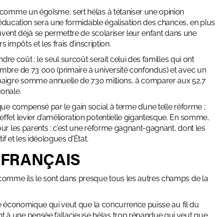
 comme un égoïsme, sert hélas à tétaniser une opinion
e-éducation sera une formidable égalisation des chances, en plus
euvent déjà se permettre de scolariser leur enfant dans une
 impôts et les frais d’inscription.
dre coût : le seul surcoût serait celui des familles qui ont
mbre de 73 000 (primaire à université confondus) et avec un
 maigre somme annuelle de 730 millions, à comparer aux
52,7
ionale
.
que compensé par le gain social à terme d’une telle réforme ;
ffet levier d’amélioration potentielle gigantesque. En somme,
ur les parents : c’est une réforme gagnant-gagnant, dont les
f et les idéologues d’État.
 FRANÇAIS
omme ils le sont dans presque tous les autres champs de la
gle économique qui veut que la concurrence puisse au fil du
 à une pensée fallacieuse hélas trop répandue qui veut que