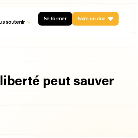
Se former
Faire un don
us soutenir
iberté peut sauver