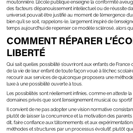
moutonnière
. L’école publique enseigne la conformité ave
des facteurs d’épanouissement intellectuel ou de réussite da
universel pouvait être justifié au moment de l’émergence d’un
bien qu’il se soit, rappelons-le, largement inspiré de l’enseig
temps aujourd’hui de repenser ce modèle sclérosé, alors que 
COMMENT RÉPARER L’ÉCOL
LIBERTÉ
Qui sait quelles possibilité s’ouvriront aux enfants de Franc
de la vie de leur enfant de toute façon voué à l’échec scola
recourir aux services de quiconque proposera une méthode alte
luxe
à une possibilité ouverte à tous.
Les possibilités sont réellement infinies, comme en atteste la
domaines privés que sont l’enseignement musical ou sportif
Il convient de ne pas adopter une vision normative consistant à
plutôt de laisser la concurrence et la motivation des parents
dit, faire confiance aux tâtonnements et aux expérimentation
méthodes et structures par un processus évolutif, plutôt q