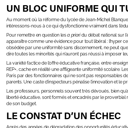
UN BLOC UNIFORME QUI TU
Au moment où
la réforme du lycée de Jean-Michel Blanque
intéressons-nous à ce qui dysfonctionne vraiment dans l’édu
Pour remettre en question les
a priori
du débat national sur 
apparaître comme une évidence pour tout libéral : l’hyper ce
obsédée par une uniformité sans discernement, ne peut que
dire toutes les minorités qui n’auront pas réussi à imposer leu
La variété factice de l’offre éducative française, entre ense
REP+, cache en réalité une affligeante uniformité scolaire.
Paris par des fonctionnaires qui ne sont pas responsables de
parents. Une caste d’inspecteurs pénalise l’innovation et le 
Les professeurs, personnels souvent très dévoués, bien qu’av
liberté éducative, sont formés et encadrés par le proverbia
de son budget.
LE CONSTAT D’UN ÉCHEC
Après des années de dégradation des opportunités éducative