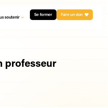
Se former
Faire un don
us soutenir
un professeur