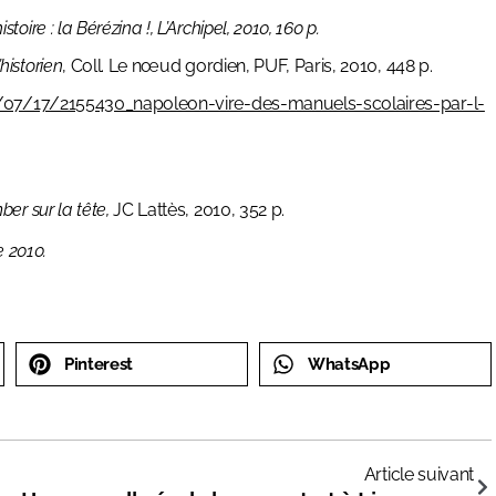
stoire : la Bérézina
!, L’Archipel, 2010, 160 p.
historien
, Coll. Le nœud gordien, PUF, Paris, 2010, 448 p.
0/07/17/2155430_napoleon-vire-des-manuels-scolaires-par-l-
ber sur la tête,
JC Lattès, 2010, 352 p.
e 2010.
Pinterest
WhatsApp
Article suivant