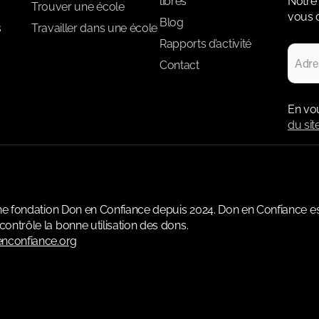
libres
Notre 
Trouver une école
vous d
Blog
s
Travailler dans une école
Rapports d’activité
Contact
En vo
du sit
une fondation Don en Confiance depuis 2024. Don en Confiance e
ontrôle la bonne utilisation des dons.
nconfiance.org