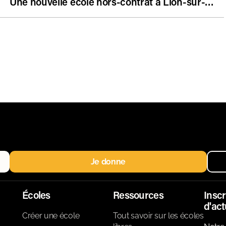
Une nouvelle école hors-contrat à Lion-sur-Mer (Calvados)
Je donne
Écoles
Ressources
Inscr
d'act
Créer une école
Tout savoir sur les écoles