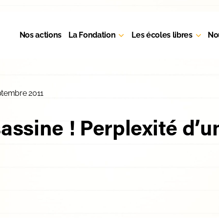
Nos actions
La Fondation
Les écoles libres
No
ptembre 2011
sassine ! Perplexité d’