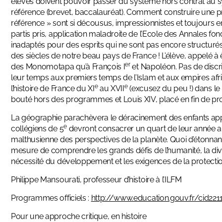
élèves doivent pouvoir passer du système hors contrat au sy
référence (brevet, baccalauréat). Comment construire une 
référence » sont si décousus, impressionnistes et toujours 
partis pris, application maladroite de l’Ecole des Annales f
inadaptés pour des esprits qui ne sont pas encore structurés n
des siècles de notre beau pays de France ! L’élève, appelé à ê
er
des Monomotapa qu’à François I
et Napoléon. Pas de discri
leur temps aux premiers temps de l’Islam et aux empires afr
e
e
l’histoire de France du XI
au XVII
(excusez du peu !) dans le
bouté hors des programmes et Louis XIV, placé en fin de pr
La géographie parachèvera le déracinement des enfants appel
e
collégiens de 5
devront consacrer un quart de leur année 
malthusienne des perspectives de la planète. Quoi d’étonnan
mesure de comprendre les grands défis de l’humanité, la diver
nécessité du développement et les exigences de la protection
Philippe Mansourati, professeur d’histoire à l’ILFM
Programmes officiels :
http://www.education.gouv.fr/cid22
Pour une approche critique, en histoire