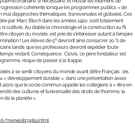
stème ordinaire, si nécessaire, et réussir les examens de
progression cohérente lorsque les programmes publics « de
en mal d’approches thématiques, transversales et globales. Ces
ondée par Marc Bloch dans les années 1920, sont totalement
i cultivés. Au diable la chronologie et la construction au fil
tre citoyen du monde, est prié de s’intéresser autant à l’empire
e
mination ! Les élèves de 5
devront ainsi consacrer 20 % de
icains tandis que les professeurs devront expédier toute
 temps restant. Conséquence : Clovis, ce père fondateur, est
ogramme, risque de passer à la trappe.
és à se sentir citoyens du monde avant d’être Français : les
au « développement durable », dans une présentation assez
t alors que le socle commun appelle les collégiens à « être en
sité des cultures et l’universalité des droits de l’homme, la
 de la planète ».
116/mene0817481a.html