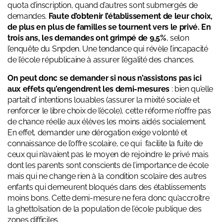
quota d’inscription, quand d’autres sont submergés de
demandes.
Faute d’obtenir l’établissement de leur choix,
de plus en plus de familles se tournent vers le privé. En
trois ans, les demandes ont grimpé de 9,5%
, selon
l’enquête du Snpden. Une tendance qui révèle l’incapacité
de l’école républicaine à assurer l’égalité des chances.
On peut donc se demander si nous n’assistons pas ici
aux effets qu’engendrent les demi-mesures
: bien qu’elle
partait d’ intentions louables (assurer la mixité sociale et
renforcer le libre choix de l’école), cette réforme n’offre pas
de chance réelle aux élèves les moins aidés socialement.
En effet, demander une dérogation exige volonté et
connaissance de l’offre scolaire, ce qui facilite la fuite de
ceux qui n’avaient pas le moyen de rejoindre le privé mais
dont les parents sont conscients de l’importance de école
mais qui ne change rien à la condition scolaire des autres
enfants qui demeurent bloqués dans des établissements
moins bons. Cette demi-mesure ne fera donc qu’accroître
la ghettoïsation de la population de l’école publique des
zones difficiles.