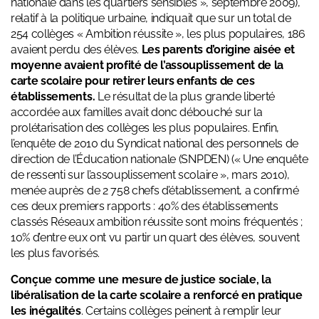
nationale dans les quartiers sensibles
», septembre 2009),
relatif à la politique urbaine, indiquait que sur un total de
254 collèges « Ambition réussite », les plus populaires, 186
avaient perdu des élèves.
Les parents d’origine aisée et
moyenne avaient profité de l’assouplissement de la
carte scolaire pour retirer leurs enfants de ces
établissements.
Le résultat de la plus grande liberté
accordée aux familles avait donc débouché sur la
prolétarisation des collèges les plus populaires. Enfin,
l’enquête de 2010 du Syndicat national des personnels de
direction de l’Éducation nationale (SNPDEN) («
Une enquête
de ressenti sur l’assouplissement scolaire
», mars 2010),
menée auprès de 2 758 chefs d’établissement, a confirmé
ces deux premiers rapports : 40% des établissements
classés Réseaux ambition réussite sont moins fréquentés ;
10% d’entre eux ont vu partir un quart des élèves, souvent
les plus favorisés.
Conçue comme une mesure de justice sociale, la
libéralisation de la carte scolaire a renforcé en pratique
les inégalités
. Certains collèges peinent à remplir leur