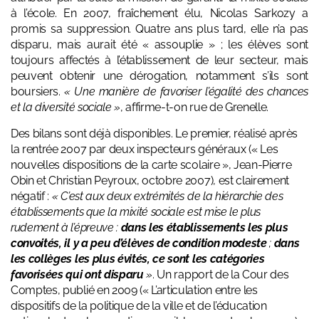
à l’école. En 2007, fraîchement élu, Nicolas Sarkozy a
promis sa suppression. Quatre ans plus tard, elle n’a pas
disparu, mais aurait été « assouplie » ; les élèves sont
toujours affectés à l’établissement de leur secteur, mais
peuvent obtenir une dérogation, notamment s’ils sont
boursiers.
« Une manière de favoriser l’égalité des chances
et la diversité sociale »
, affirme-t-on rue de Grenelle.
Des bilans sont déjà disponibles. Le premier, réalisé après
la rentrée 2007 par deux inspecteurs généraux («
Les
nouvelles dispositions de la carte scolaire
», Jean-Pierre
Obin et Christian Peyroux, octobre 2007), est clairement
négatif :
« C’est aux deux extrémités de la hiérarchie des
établissements que la mixité sociale est mise le plus
rudement à l’épreuve :
dans les établissements les plus
convoités, il y a peu d’élèves de condition modeste
;
dans
les collèges les plus évités, ce sont les catégories
favorisées qui ont disparu
»
. Un rapport de la Cour des
Comptes, publié en 2009 («
L’articulation entre les
dispositifs de la politique de la ville et de l’éducation